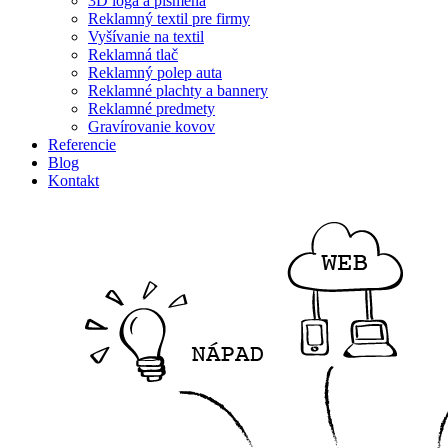
3D logá a písmená
Reklamný textil pre firmy
Vyšívanie na textil
Reklamná tlač
Reklamný polep auta
Reklamné plachty a bannery
Reklamné predmety
Gravírovanie kovov
Referencie
Blog
Kontakt