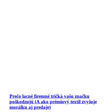
Prečo lacné firemné tričká vašu značku
poškodzujú (A ako prémiový textil zvyšuje
morálku aj predaje)