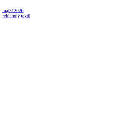
máj
31
2026
reklamný textil