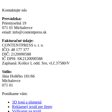
Kontaktujte nás
Prevádzka:
Priemyselná 19
071 01 Michalovce
email:
info@contentpress.sk
Fakturačné údaje:
CONTENTPRESS s. r. o.
IČO: 48 177 377
DIČ: 2120090588
IČ DPH: SK2120090588
Zapísaná: Košice I, odd. Sro, vl.č.37580/V
Sídlo:
Jána Hollého 181/66
Michalovce
071 01
Ponúkame vám:
3D logá a písmená
Reklamný textil pre firmy
Vyšívanie na textil