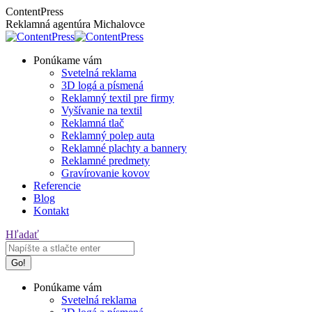
Skip
Facebook
Instagram
ContentPress
to
page
page
Reklamná agentúra Michalovce
content
opens
opens
in
in
Ponúkame vám
new
new
Svetelná reklama
window
window
3D logá a písmená
Reklamný textil pre firmy
Vyšívanie na textil
Reklamná tlač
Reklamný polep auta
Reklamné plachty a bannery
Reklamné predmety
Gravírovanie kovov
Referencie
Blog
Kontakt
Search:
Hľadať
Ponúkame vám
Svetelná reklama