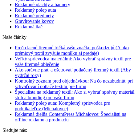
Reklamné plachty a bannery
Reklamný polep auta
Reklamné predmety
Gravírovanie kovov
Reklamná tlač
Naše články
Prečo lacné firemné tričká vašu značku poškodzujú (A ako
prémiový textil zvyšuje morálku aj predaje)
Veľký sprievodca materiálmi: Ako vybrať správny textil pre
vaše firemné oblečenie
Ako správne prať a ošetrovať potlačený firemný textil (Aby
vydržal roky)
Kontrolný zoznam pred objednávkou: Na čo nezabudnúť pri
schvaľovaní potlače textilu pre firmu
Špecialista na reklamný textil: Ako si vybrať správny materiál,
strih a branding pre vašu firmu
Reklamný polep auta: Kompletný sprievodca pre
podnikateľov (Michalovce)
Reklamná dielňa ContentPress Michalovce: Špecialisti na
offline reklamu a produkciu
Sledujte nás: