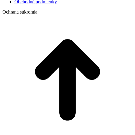
Obchodné podmienky
Ochrana súkromia
t
T