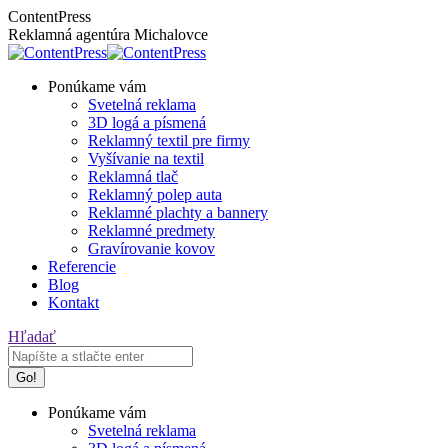
Skip
Facebook
Instagram
ContentPress
to
page
page
Reklamná agentúra Michalovce
content
opens
opens
in
in
Ponúkame vám
new
new
Svetelná reklama
window
window
3D logá a písmená
Reklamný textil pre firmy
Vyšívanie na textil
Reklamná tlač
Reklamný polep auta
Reklamné plachty a bannery
Reklamné predmety
Gravírovanie kovov
Referencie
Blog
Kontakt
Search:
Hľadať
Ponúkame vám
Svetelná reklama