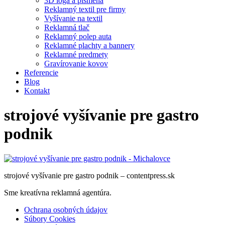
3D logá a písmená
Reklamný textil pre firmy
Vyšívanie na textil
Reklamná tlač
Reklamný polep auta
Reklamné plachty a bannery
Reklamné predmety
Gravírovanie kovov
Referencie
Blog
Kontakt
strojové vyšívanie pre gastro
podnik
strojové vyšívanie pre gastro podnik – contentpress.sk
Sme kreatívna reklamná agentúra.
Ochrana osobných údajov
Súbory Cookies