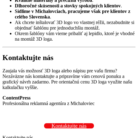
Kvalitné materiály a precízna výroba
.
Dlhoročné skúsenosti a stovky spokojných klientov
.
Sídlime v Michalovciach, pracujeme však pre klientov z
celého Slovenska
.
Ak chcete inštalovať 3D logo vo vlastnej réžii, nezabudnite si
objednať šablónu pre jednoduchšiu montáž.
Okrem šablóny vám vieme pribaliť aj lepidlo, ktoré je vhodné
na montáž 3D loga.
Kontaktujte nás
Zaujala vás možnosť 3D loga alebo nápisu pre vašu firmu?
Nezáväzne nás kontaktujte a pripravíme vám cenovú ponuku a
grafický návrh zadarmo. Pre orientačnú cenu 3D loga využite našu
kalkulačku vyššie.
ContentPress
Profesionálna reklamná agentúra z Michaloviec
Kontaktujte nás
Kontaktujte nás