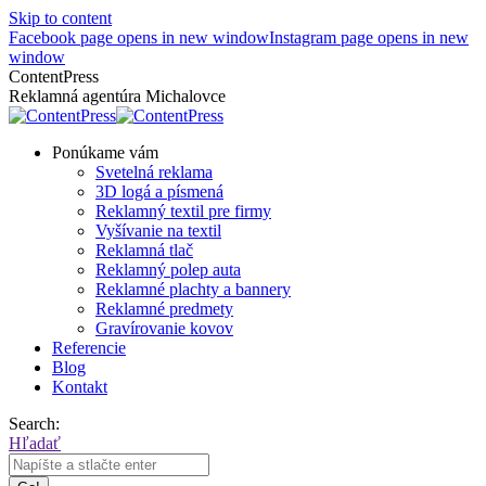
Skip to content
Facebook page opens in new window
Instagram page opens in new
window
ContentPress
Reklamná agentúra Michalovce
Ponúkame vám
Svetelná reklama
3D logá a písmená
Reklamný textil pre firmy
Vyšívanie na textil
Reklamná tlač
Reklamný polep auta
Reklamné plachty a bannery
Reklamné predmety
Gravírovanie kovov
Referencie
Blog
Kontakt
Search:
Hľadať