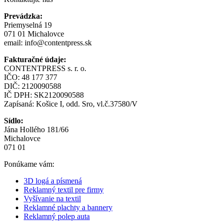
Prevádzka:
Priemyselná 19
071 01 Michalovce
email:
info@contentpress.sk
Fakturačné údaje:
CONTENTPRESS s. r. o.
IČO: 48 177 377
DIČ: 2120090588
IČ DPH: SK2120090588
Zapísaná: Košice I, odd. Sro, vl.č.37580/V
Sídlo:
Jána Hollého 181/66
Michalovce
071 01
Ponúkame vám:
3D logá a písmená
Reklamný textil pre firmy
Vyšívanie na textil
Reklamné plachty a bannery
Reklamný polep auta