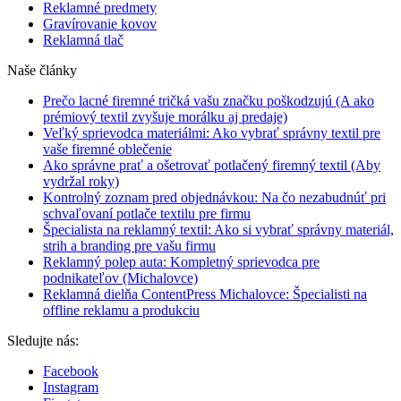
Reklamné predmety
Gravírovanie kovov
Reklamná tlač
Naše články
Prečo lacné firemné tričká vašu značku poškodzujú (A ako
prémiový textil zvyšuje morálku aj predaje)
Veľký sprievodca materiálmi: Ako vybrať správny textil pre
vaše firemné oblečenie
Ako správne prať a ošetrovať potlačený firemný textil (Aby
vydržal roky)
Kontrolný zoznam pred objednávkou: Na čo nezabudnúť pri
schvaľovaní potlače textilu pre firmu
Špecialista na reklamný textil: Ako si vybrať správny materiál,
strih a branding pre vašu firmu
Reklamný polep auta: Kompletný sprievodca pre
podnikateľov (Michalovce)
Reklamná dielňa ContentPress Michalovce: Špecialisti na
offline reklamu a produkciu
Sledujte nás:
Facebook
Instagram