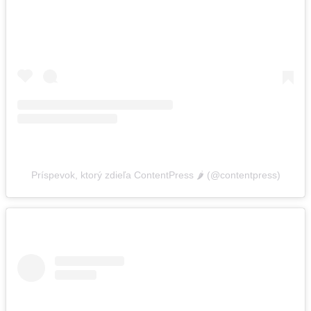
Príspevok, ktorý zdieľa ContentPress 🌶️ (@contentpress)