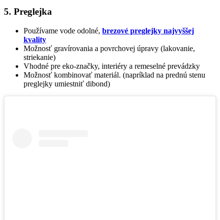
5. Preglejka
Používame vode odolné,
brezové preglejky najvyššej
kvality
Možnosť gravírovania a povrchovej úpravy (lakovanie,
striekanie)
Vhodné pre eko-značky, interiéry a remeselné prevádzky
Možnosť kombinovať materiál. (napríklad na prednú stenu
preglejky umiestniť dibond)