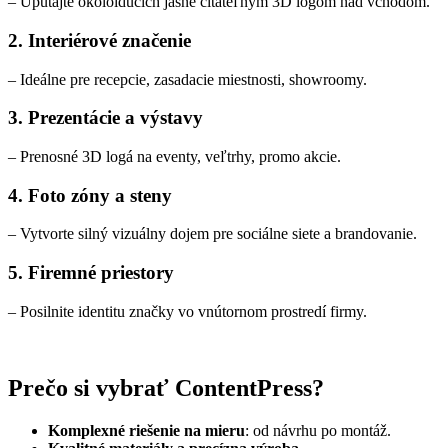
– Upútajte okoloidúcich jasne čitateľným 3D logom nad vchodom.
2. Interiérové značenie
– Ideálne pre recepcie, zasadacie miestnosti, showroomy.
3. Prezentácie a výstavy
– Prenosné 3D logá na eventy, veľtrhy, promo akcie.
4. Foto zóny a steny
– Vytvorte silný vizuálny dojem pre sociálne siete a brandovanie.
5. Firemné priestory
– Posilnite identitu značky vo vnútornom prostredí firmy.
Prečo si vybrať ContentPress?
Komplexné riešenie na mieru
: od návrhu po montáž.