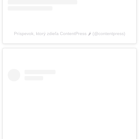
Príspevok, ktorý zdieľa ContentPress 🌶️ (@contentpress)