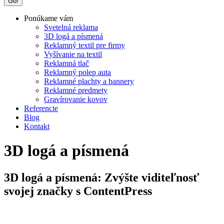
Ponúkame vám
Svetelná reklama
3D logá a písmená
Reklamný textil pre firmy
Vyšívanie na textil
Reklamná tlač
Reklamný polep auta
Reklamné plachty a bannery
Reklamné predmety
Gravírovanie kovov
Referencie
Blog
Kontakt
3D logá a písmená
3D logá a písmená: Zvýšte viditeľnosť
svojej značky s ContentPress