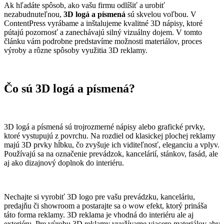
Ak hľadáte spôsob, ako vašu firmu odlíšiť a urobiť
nezabudnuteľnou,
3D logá a písmená
sú skvelou voľbou. V
ContentPress vyrábame a inštalujeme kvalitné 3D nápisy, ktoré
pútajú pozornosť a zanechávajú silný vizuálny dojem. V tomto
článku vám podrobne predstavíme možnosti materiálov, proces
výroby a rôzne spôsoby využitia 3D reklamy.
Čo sú 3D logá a písmená?
3D logá a písmená sú trojrozmerné nápisy alebo grafické prvky,
ktoré vystupujú z povrchu. Na rozdiel od klasickej plochej reklamy
majú 3D prvky hĺbku, čo zvyšuje ich viditeľnosť, eleganciu a vplyv.
Používajú sa na označenie prevádzok, kancelárií, stánkov, fasád, ale
aj ako dizajnový doplnok do interiéru.
Nechajte si vyrobiť 3D logo pre vašu prevádzku, kanceláriu,
predajňu či showroom a postarajte sa o wow efekt, ktorý prináša
táto forma reklamy. 3D reklama je vhodná do interiéru ale aj
exteriéru. Pre výrobu 3D reklamy využívame viacero materiálov aby