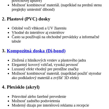
povrchovej úprave)
Možnosť kombinovať materiál. (napríklad na prednú stenu
preglejky umiestniť dibond)
2. Plastové (PVC) dosky
Odolné voči vlhkosti a UV žiareniu
Vhodné do interiérov aj exteriérov
Často sa používajú na obchodné prevádzky a informačné
tabule
3.
Kompozitná doska (Di-bond)
Zložená z hliníkových vrstiev a plastového jadra
Elegantný kovový vzhľad, vysoká pevnosť
Luxusný efekt vhodný pre prestížne značky
Možnosť kombinovať materiál. (napríklad použiť styrodur
ako podkladový materiál a zvýšiť 3D efekt)
4. Plexisklo (akryl)
Priesvitné alebo farebné prevedenie
Možnosť zadného podsvietenia
Moderný dizajn pre interiérovú reklamu a recepcie