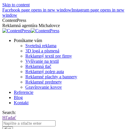
Skip to content
Facebook page opens in new window
Instagram page opens in new
window
ContentPress
Reklamná agentúra Michalovce
Ponúkame vám
Svetelná reklama
3D logá a písmená
Reklamný textil pre firmy
Vyšívanie na textil
Reklamná tlač
Reklamný polep auta
Reklamné plachty a bannery
Reklamné predmety
Gravírovanie kovov
Referencie
Blog
Kontakt
Search:
Hľadať