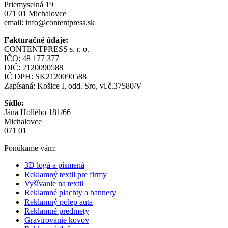
Priemyselná 19
071 01 Michalovce
email:
info@contentpress.sk
Fakturačné údaje:
CONTENTPRESS s. r. o.
IČO: 48 177 377
DIČ: 2120090588
IČ DPH: SK2120090588
Zapísaná: Košice I, odd. Sro, vl.č.37580/V
Sídlo:
Jána Hollého 181/66
Michalovce
071 01
Ponúkame vám:
3D logá a písmená
Reklamný textil pre firmy
Vyšívanie na textil
Reklamné plachty a bannery
Reklamný polep auta
Reklamné predmety
Gravírovanie kovov