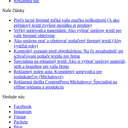
Reklamná tlač
Naše články
Prečo lacné firemné tričká vašu značku poškodzujú (A ako
prémiový textil zvyšuje morálku aj predaje)
Veľký sprievodca materiálmi: Ako vybrať správny textil pre
vaše firemné oblečenie
Ako správne prať a ošetrovať potlačený firemný textil (Aby
vydržal roky)
Kontrolný zoznam pred objednávkou: Na čo nezabudnúť pri
schvaľovaní potlače textilu pre firmu
Špecialista na reklamný textil: Ako si vybrať správny materiál,
strih a branding pre vašu firmu
Reklamný polep auta: Kompletný sprievodca pre
podnikateľov (Michalovce)
Reklamná dielňa ContentPress Michalovce: Špecialisti na
offline reklamu a produkciu
Sledujte nás:
Facebook
Instagram
Finstat
Packeta
Blog