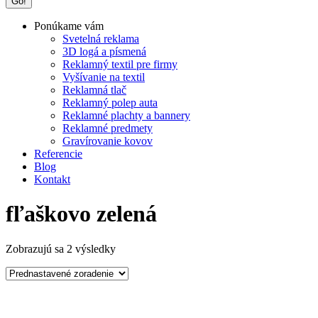
Ponúkame vám
Svetelná reklama
3D logá a písmená
Reklamný textil pre firmy
Vyšívanie na textil
Reklamná tlač
Reklamný polep auta
Reklamné plachty a bannery
Reklamné predmety
Gravírovanie kovov
Referencie
Blog
Kontakt
fľaškovo zelená
Zobrazujú sa 2 výsledky