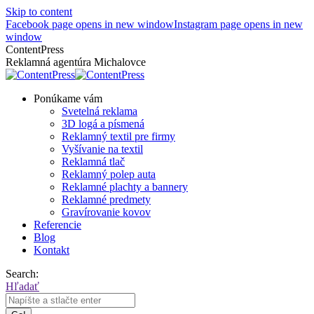
Skip to content
Facebook page opens in new window
Instagram page opens in new
window
ContentPress
Reklamná agentúra Michalovce
Ponúkame vám
Svetelná reklama
3D logá a písmená
Reklamný textil pre firmy
Vyšívanie na textil
Reklamná tlač
Reklamný polep auta
Reklamné plachty a bannery
Reklamné predmety
Gravírovanie kovov
Referencie
Blog
Kontakt
Search:
Hľadať