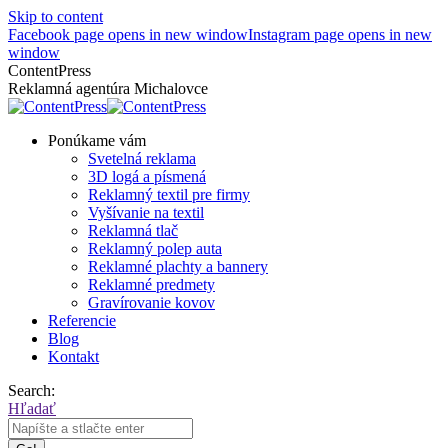
Skip to content
Facebook page opens in new window
Instagram page opens in new
window
ContentPress
Reklamná agentúra Michalovce
Ponúkame vám
Svetelná reklama
3D logá a písmená
Reklamný textil pre firmy
Vyšívanie na textil
Reklamná tlač
Reklamný polep auta
Reklamné plachty a bannery
Reklamné predmety
Gravírovanie kovov
Referencie
Blog
Kontakt
Search:
Hľadať