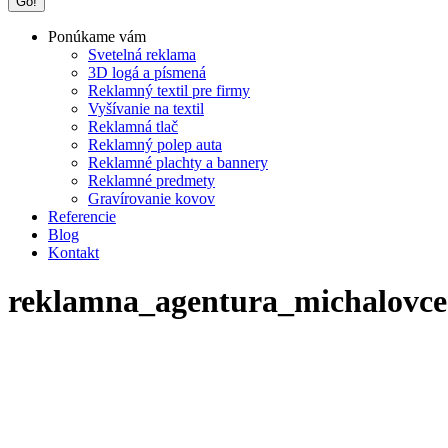
Ponúkame vám
Svetelná reklama
3D logá a písmená
Reklamný textil pre firmy
Vyšívanie na textil
Reklamná tlač
Reklamný polep auta
Reklamné plachty a bannery
Reklamné predmety
Gravírovanie kovov
Referencie
Blog
Kontakt
reklamna_agentura_michalovce