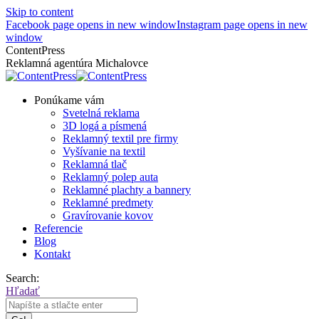
Skip to content
Facebook page opens in new window
Instagram page opens in new
window
ContentPress
Reklamná agentúra Michalovce
Ponúkame vám
Svetelná reklama
3D logá a písmená
Reklamný textil pre firmy
Vyšívanie na textil
Reklamná tlač
Reklamný polep auta
Reklamné plachty a bannery
Reklamné predmety
Gravírovanie kovov
Referencie
Blog
Kontakt
Search:
Hľadať