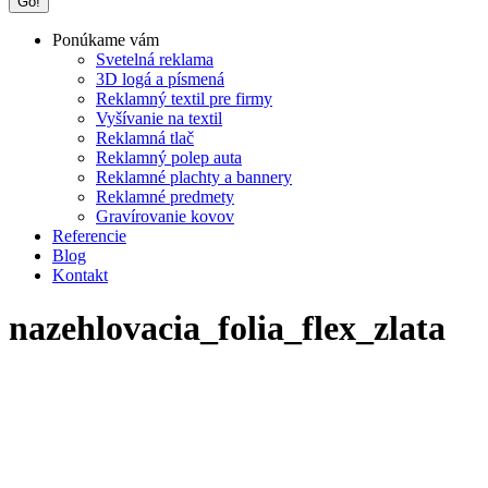
Ponúkame vám
Svetelná reklama
3D logá a písmená
Reklamný textil pre firmy
Vyšívanie na textil
Reklamná tlač
Reklamný polep auta
Reklamné plachty a bannery
Reklamné predmety
Gravírovanie kovov
Referencie
Blog
Kontakt
nazehlovacia_folia_flex_zlata