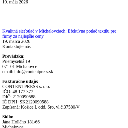
19. mája 2026
Kvalitná sieťotlač v Michalovciach: Efektívna potlač textilu pre
firmy za najlepšie ceny
19. marca 2026
Kontaktujte nás
Prevádzka:
Priemyselná 19
071 01 Michalovce
email:
info@contentpress.sk
Fakturačné údaje:
CONTENTPRESS s. r. o.
IČO: 48 177 377
DIČ: 2120090588
IČ DPH: SK2120090588
Zapísaná: Košice I, odd. Sro, vl.č.37580/V
Sídlo:
Jána Hollého 181/66
Michalovce