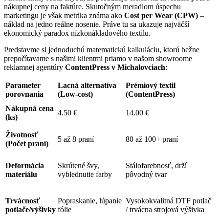
nákupnej ceny na faktúre
. Skutočným meradlom úspechu
marketingu je však metrika známa ako
Cost per Wear (CPW)
–
náklad na jedno reálne nosenie
. Práve tu sa ukazuje najväčší
ekonomický paradox nízkonákladového textilu
.
Predstavme si jednoduchú matematickú kalkuláciu, ktorú bežne
prepočítavame s našimi klientmi priamo v našom showroome
reklamnej agentúry
ContentPress v Michalovciach
:
Parameter
Lacná alternatíva
Prémiový textil
porovnania
(Low-cost)
(ContentPress)
Nákupná cena
4.50 €
14.00 €
(ks)
Životnosť
5 až 8 praní
80 až 100+ praní
(Počet praní)
Deformácia
Skrútené švy,
Stálofarebnosť, drží
materiálu
vyblednutie farby
pôvodný tvar
Trvácnosť
Popraskanie, lúpanie
Vysokokvalitná DTF potlač
potlače/výšivky
fólie
/ trvácna strojová výšivka