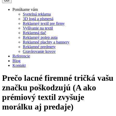
Ponúkame vám
Svetelná reklama
3D logá a písmená
Reklamný textil pre firmy
Vyšívanie na textil
Reklamná tlač
Reklamný polep auta
Reklamné plachty a bannery
Reklamné predmety
Gravírovanie kovov
Referencie
Blog
Kontakt
Prečo lacné firemné tričká vašu
značku poškodzujú (A ako
prémiový textil zvyšuje
morálku aj predaje)