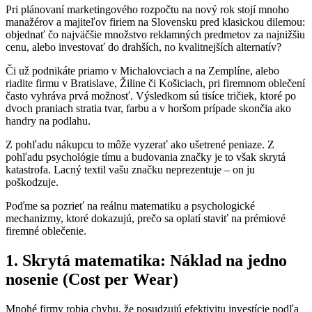
Pri plánovaní marketingového rozpočtu na nový rok stojí mnoho
manažérov a majiteľov firiem na Slovensku pred klasickou dilemou:
objednať čo najväčšie množstvo reklamných predmetov za najnižšiu
cenu, alebo investovať do drahších, no kvalitnejších alternatív
?
Či už podnikáte priamo v Michalovciach a na Zemplíne, alebo
riadite firmu v Bratislave, Žiline či Košiciach, pri firemnom oblečení
často vyhráva prvá možnosť
. Výsledkom sú tisíce tričiek, ktoré po
dvoch praniach stratia tvar, farbu a v horšom prípade skončia ako
handry na podlahu
.
Z pohľadu nákupcu to môže vyzerať ako ušetrené peniaze
. Z
pohľadu psychológie tímu a budovania značky je to však skrytá
katastrofa
. Lacný textil vašu značku neprezentuje – on ju
poškodzuje
.
Poďme sa pozrieť na reálnu matematiku a psychologické
mechanizmy, ktoré dokazujú, prečo sa oplatí staviť na prémiové
firemné oblečenie
.
1. Skrytá matematika: Náklad na jedno
nosenie (Cost per Wear)
Mnohé firmy robia chybu, že posudzujú efektivitu investície podľa