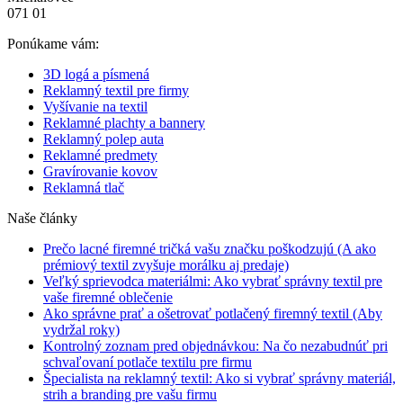
071 01
Ponúkame vám:
3D logá a písmená
Reklamný textil pre firmy
Vyšívanie na textil
Reklamné plachty a bannery
Reklamný polep auta
Reklamné predmety
Gravírovanie kovov
Reklamná tlač
Naše články
Prečo lacné firemné tričká vašu značku poškodzujú (A ako
prémiový textil zvyšuje morálku aj predaje)
Veľký sprievodca materiálmi: Ako vybrať správny textil pre
vaše firemné oblečenie
Ako správne prať a ošetrovať potlačený firemný textil (Aby
vydržal roky)
Kontrolný zoznam pred objednávkou: Na čo nezabudnúť pri
schvaľovaní potlače textilu pre firmu
Špecialista na reklamný textil: Ako si vybrať správny materiál,
strih a branding pre vašu firmu