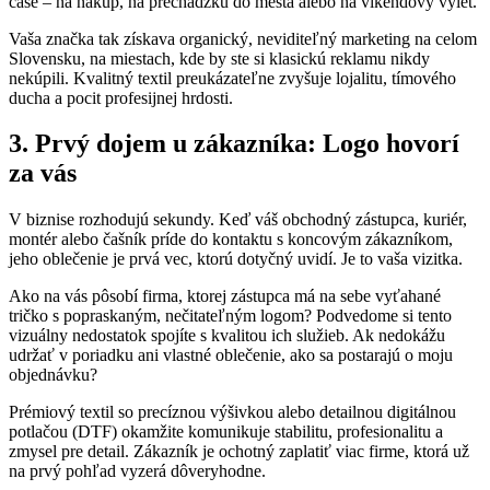
čase – na nákup, na prechádzku do mesta alebo na víkendový výlet
.
Vaša značka tak získava organický, neviditeľný marketing na celom
Slovensku, na miestach, kde by ste si klasickú reklamu nikdy
nekúpili
. Kvalitný textil preukázateľne zvyšuje lojalitu, tímového
ducha a pocit profesijnej hrdosti
.
3. Prvý dojem u zákazníka: Logo hovorí
za vás
V biznise rozhodujú sekundy
. Keď váš obchodný zástupca, kuriér,
montér alebo čašník príde do kontaktu s koncovým zákazníkom,
jeho oblečenie je prvá vec, ktorú dotyčný uvidí
. Je to vaša vizitka
.
Ako na vás pôsobí firma, ktorej zástupca má na sebe vyťahané
tričko s popraskaným, nečitateľným logom
? Podvedome si tento
vizuálny nedostatok spojíte s kvalitou ich služieb
. Ak nedokážu
udržať v poriadku ani vlastné oblečenie, ako sa postarajú o moju
objednávku
?
Prémiový textil so precíznou výšivkou alebo detailnou digitálnou
potlačou (DTF) okamžite komunikuje stabilitu, profesionalitu a
zmysel pre detail
. Zákazník je ochotný zaplatiť viac firme, ktorá už
na prvý pohľad vyzerá dôveryhodne
.