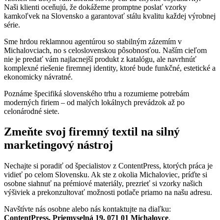
Naši klienti oceňujú, že dokážeme promptne poslať vzorky
kamkoľvek na Slovensko a garantovať stálu kvalitu každej výrobnej
série
.
Sme hrdou reklamnou agentúrou so stabilným zázemím v
Michalovciach, no s celoslovenskou pôsobnosťou
. Naším cieľom
nie je predať vám najlacnejší produkt z katalógu, ale navrhnúť
komplexné riešenie firemnej identity, ktoré bude funkčné, estetické a
ekonomicky návratné
.
Poznáme špecifiká slovenského trhu a rozumieme potrebám
moderných firiem – od malých lokálnych prevádzok až po
celonárodné siete
.
Zmeňte svoj firemný textil na silný
marketingový nástroj
Nechajte si poradiť od špecialistov z ContentPress, ktorých práca je
vidieť po celom Slovensku
. Ak ste z okolia Michaloviec, príďte si
osobne siahnuť na prémiové materiály, prezrieť si vzorky našich
výšiviek a prekonzultovať možnosti potlače priamo na našu adresu
.
Navštívte nás osobne alebo nás kontaktujte na diaľku:
ContentPress, Priemyselná 19, 071 01 Michalovce
.