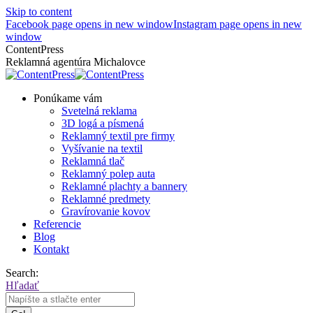
Skip to content
Facebook page opens in new window
Instagram page opens in new
window
ContentPress
Reklamná agentúra Michalovce
Ponúkame vám
Svetelná reklama
3D logá a písmená
Reklamný textil pre firmy
Vyšívanie na textil
Reklamná tlač
Reklamný polep auta
Reklamné plachty a bannery
Reklamné predmety
Gravírovanie kovov
Referencie
Blog
Kontakt
Search:
Hľadať