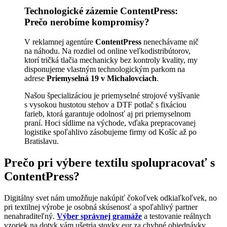
Technologické zázemie ContentPress:
Prečo nerobíme kompromisy?
V reklamnej agentúre
ContentPress
nenechávame nič
na náhodu
. Na rozdiel od online veľkodistribútorov,
ktorí tričká tlačia mechanicky bez kontroly kvality, my
disponujeme vlastným technologickým parkom na
adrese
Priemyselná 19 v Michalovciach
.
Našou špecializáciou je priemyselné strojové vyšívanie
s vysokou hustotou stehov a DTF potlač s fixáciou
farieb, ktorá garantuje odolnosť aj pri priemyselnom
praní
. Hoci sídlime na východe, vďaka prepracovanej
logistike spoľahlivo zásobujeme firmy od Košíc až po
Bratislavu
.
Prečo pri výbere textilu spolupracovať s
ContentPress?
Digitálny svet nám umožňuje nakúpiť čokoľvek odkiaľkoľvek, no
pri textilnej výrobe je osobná skúsenosť a spoľahlivý partner
nenahraditeľný
.
Výber správnej gramáže
a testovanie reálnych
vzoriek na dotyk vám ušetria stovky eur za chybné objednávky
.