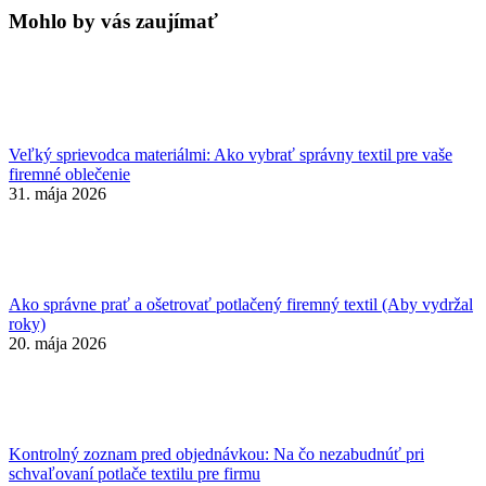
Mohlo by vás zaujímať
Veľký sprievodca materiálmi: Ako vybrať správny textil pre vaše
firemné oblečenie
31. mája 2026
Ako správne prať a ošetrovať potlačený firemný textil (Aby vydržal
roky)
20. mája 2026
Kontrolný zoznam pred objednávkou: Na čo nezabudnúť pri
schvaľovaní potlače textilu pre firmu