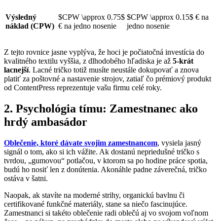
Výsledný
$CPW \approx 0.75$
$CPW \approx 0.15$
€ na
náklad (CPW)
€ na jedno nosenie
jedno nosenie
Z tejto rovnice jasne vyplýva, že hoci je počiatočná investícia do
kvalitného textilu vyššia, z dlhodobého hľadiska je až
5-krát
lacnejší
. Lacné tričko totiž musíte neustále dokupovať a znova
platiť za poštovné a nastavenie strojov, zatiaľ čo prémiový produkt
od ContentPress reprezentuje vašu firmu celé roky
.
2. Psychológia tímu: Zamestnanec ako
hrdý ambasádor
Oblečenie, ktoré dávate svojim zamestnancom
, vysiela jasný
signál o tom, ako si ich vážite
. Ak dostanú nepriedušné tričko s
tvrdou, „gumovou“ potlačou, v ktorom sa po hodine práce spotia,
budú ho nosiť len z donútenia
. Akonáhle padne záverečná, tričko
ostáva v šatni
.
Naopak, ak stavíte na moderné strihy, organickú bavlnu či
certifikované funkčné materiály, stane sa niečo fascinujúce
.
Zamestnanci si takéto oblečenie radi oblečú aj vo svojom voľnom