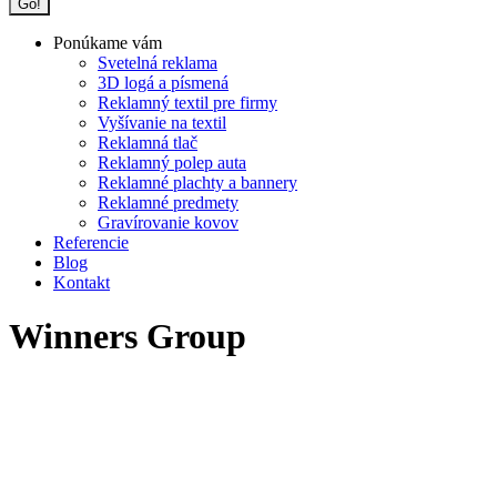
Ponúkame vám
Svetelná reklama
3D logá a písmená
Reklamný textil pre firmy
Vyšívanie na textil
Reklamná tlač
Reklamný polep auta
Reklamné plachty a bannery
Reklamné predmety
Gravírovanie kovov
Referencie
Blog
Kontakt
Winners Group