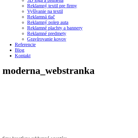
3D logá a písmená
Reklamný textil pre firmy
Vyšívanie na textil
Reklamná tlač
Reklamný polep auta
Reklamné plachty a bannery
Reklamné predmety
Gravírovanie kovov
Referencie
Blog
Kontakt
moderna_webstranka