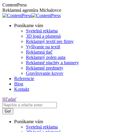
Skip
Facebook
Instagram
ContentPress
to
page
page
Reklamná agentúra Michalovce
content
opens
opens
in
in
Ponúkame vám
new
new
Svetelná reklama
window
window
3D logá a písmená
Reklamný textil pre firmy
Vyšívanie na textil
Reklamná tlač
Reklamný polep auta
Reklamné plachty a bannery
Reklamné predmety
Gravírovanie kovov
Referencie
Blog
Kontakt
Search:
Hľadať
Ponúkame vám
Svetelná reklama