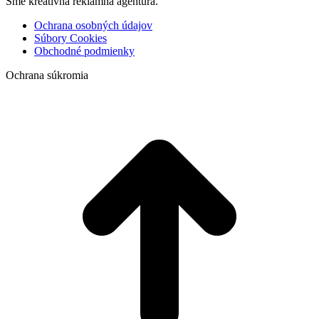
Sme kreatívna reklamná agentúra.
Ochrana osobných údajov
Súbory Cookies
Obchodné podmienky
Ochrana súkromia
t
T