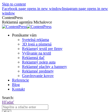
Skip to content
Facebook page opens in new window
Instagram page opens in new
window
ContentPress
Reklamná agentúra Michalovce
Ponúkame vám
Svetelná reklama
3D logá a písmená
Reklamný textil pre firmy
Vyšívanie na textil
Reklamná tlač
Reklamný polep auta
Reklamné plachty a bannery
Reklamné predmety
Gravírovanie kovov
Referencie
Blog
Kontakt
Search:
Hľadať