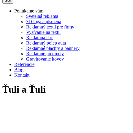
Ponúkame vám
Svetelná reklama
3D logá a písmená
Reklamný textil pre firmy
Vyšívanie na textil
Reklamná tlač
Reklamný polep auta
Reklamné plachty a bannery
Reklamné predmety
Gravírovanie kovov
Referencie
Blog
Kontakt
Ťuli a Ťuli