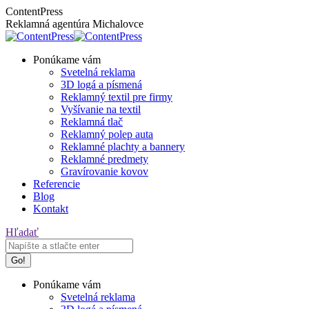
Skip
Facebook
Instagram
ContentPress
to
page
page
Reklamná agentúra Michalovce
content
opens
opens
in
in
Ponúkame vám
new
new
Svetelná reklama
window
window
3D logá a písmená
Reklamný textil pre firmy
Vyšívanie na textil
Reklamná tlač
Reklamný polep auta
Reklamné plachty a bannery
Reklamné predmety
Gravírovanie kovov
Referencie
Blog
Kontakt
Search:
Hľadať
Ponúkame vám
Svetelná reklama