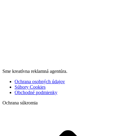
Sme kreatívna reklamná agentúra.
Ochrana osobných údajov
Súbory Cookies
Obchodné podmienky
Ochrana súkromia
t
T