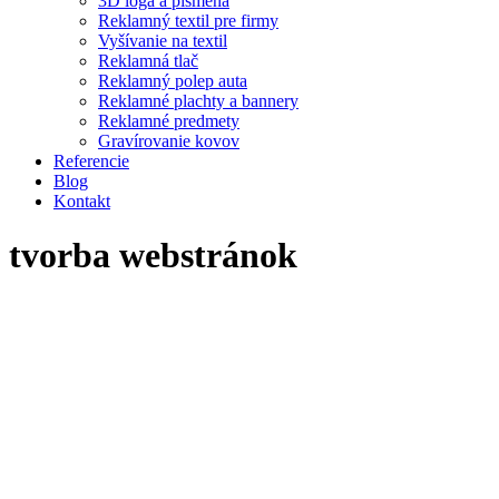
3D logá a písmená
Reklamný textil pre firmy
Vyšívanie na textil
Reklamná tlač
Reklamný polep auta
Reklamné plachty a bannery
Reklamné predmety
Gravírovanie kovov
Referencie
Blog
Kontakt
tvorba webstránok