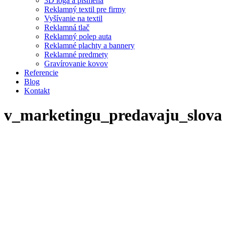
3D logá a písmená
Reklamný textil pre firmy
Vyšívanie na textil
Reklamná tlač
Reklamný polep auta
Reklamné plachty a bannery
Reklamné predmety
Gravírovanie kovov
Referencie
Blog
Kontakt
v_marketingu_predavaju_slova