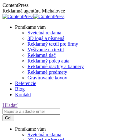
Skip
Facebook
Instagram
ContentPress
to
page
page
Reklamná agentúra Michalovce
content
opens
opens
in
in
Ponúkame vám
new
new
Svetelná reklama
window
window
3D logá a písmená
Reklamný textil pre firmy
Vyšívanie na textil
Reklamná tlač
Reklamný polep auta
Reklamné plachty a bannery
Reklamné predmety
Gravírovanie kovov
Referencie
Blog
Kontakt
Search:
Hľadať
Ponúkame vám
Svetelná reklama