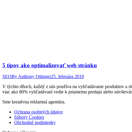
5 tipov ako optimalizovať web stránku
SEO
By
Anthony Ottinger
25. februára 2019
V týchto dňoch, každý z nás používa na vyhľadávanie produktov a sl
viac ako 80% vyhľadávaní vedie k priamemu predaju alebo návštevám
Sme kreatívna reklamná agentúra.
Ochrana osobných údajov
Súbory Cookies
Obchodné podmienky