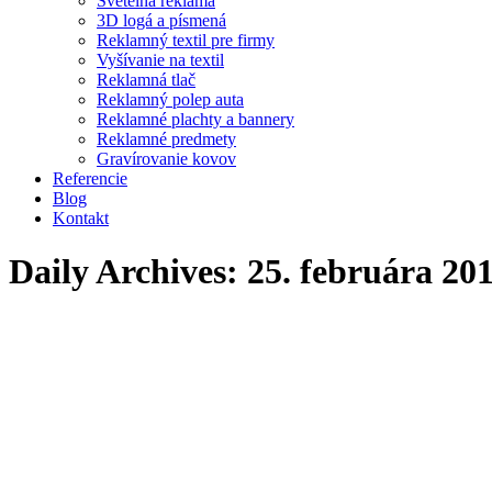
Svetelná reklama
3D logá a písmená
Reklamný textil pre firmy
Vyšívanie na textil
Reklamná tlač
Reklamný polep auta
Reklamné plachty a bannery
Reklamné predmety
Gravírovanie kovov
Referencie
Blog
Kontakt
Daily Archives:
25. februára 20