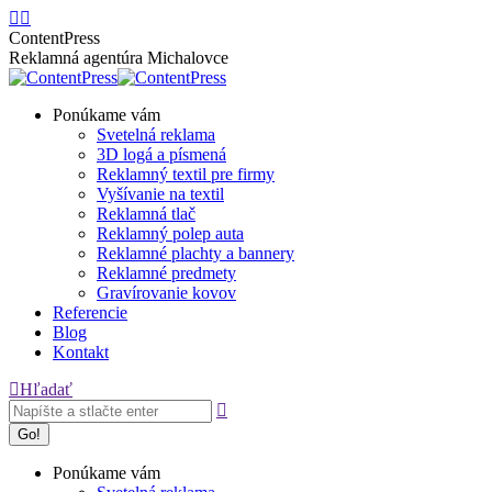
Skip
Facebook
Instagram
to
page
page
ContentPress
content
opens
opens
Reklamná agentúra Michalovce
in
in
new
new
Ponúkame vám
window
window
Svetelná reklama
3D logá a písmená
Reklamný textil pre firmy
Vyšívanie na textil
Reklamná tlač
Reklamný polep auta
Reklamné plachty a bannery
Reklamné predmety
Gravírovanie kovov
Referencie
Blog
Kontakt
Search:
Hľadať
Ponúkame vám