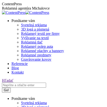
Skip
Facebook
Instagram
ContentPress
to
page
page
Reklamná agentúra Michalovce
content
opens
opens
in
in
Ponúkame vám
new
new
Svetelná reklama
window
window
3D logá a písmená
Reklamný textil pre firmy
Vyšívanie na textil
Reklamná tlač
Reklamný polep auta
Reklamné plachty a bannery
Reklamné predmety
Gravírovanie kovov
Referencie
Blog
Kontakt
Search:
Hľadať
Ponúkame vám
Svetelná reklama