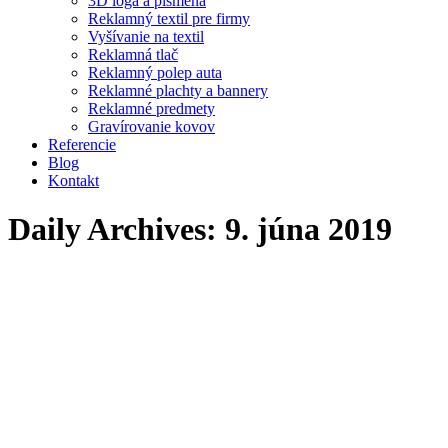
3D logá a písmená
Reklamný textil pre firmy
Vyšívanie na textil
Reklamná tlač
Reklamný polep auta
Reklamné plachty a bannery
Reklamné predmety
Gravírovanie kovov
Referencie
Blog
Kontakt
Daily Archives:
9. júna 2019