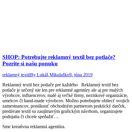
SHOP: Potrebujte reklamný textil bez potlače?
Pozrite si našu ponuku
reklamný textil
By
Lukáš Mikulaško
9. júna 2019
Reklamný textil bez potlače pre každého Reklamný textil bez
potlače je určený nie len pre reklamné agentúry ale aj pre malých
výrobcov, influencerov, malé aj veľké firmy, neziskové organizácie,
umelcov či hand-made výrobcov. Možno potrebujete obliecť svojich
zamestnancov, ponúknuť obchodným partnerom praktický darček,
predávate textil so zaujímavým grafickým návrhom, organizujete
podujatia či chcete speňažiť…
Sme kreatívna reklamná agentúra.