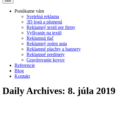
Ponúkame vám
Svetelná reklama
3D logá a písmená
Reklamný textil pre firmy
Vyšívanie na textil
Reklamná tlač
Reklamný polep auta
Reklamné plachty a bannery
Reklamné predmety
Gravírovanie kovov
Referencie
Blog
Kontakt
Daily Archives:
8. júla 2019