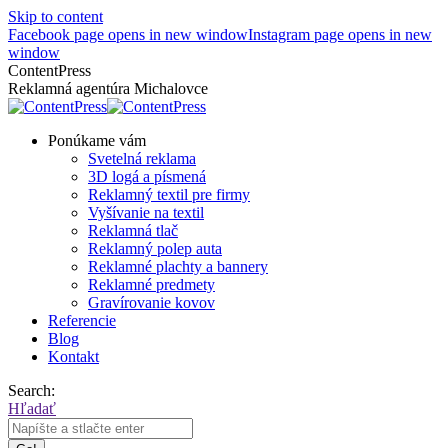
Skip to content
Facebook page opens in new window
Instagram page opens in new
window
ContentPress
Reklamná agentúra Michalovce
Ponúkame vám
Svetelná reklama
3D logá a písmená
Reklamný textil pre firmy
Vyšívanie na textil
Reklamná tlač
Reklamný polep auta
Reklamné plachty a bannery
Reklamné predmety
Gravírovanie kovov
Referencie
Blog
Kontakt
Search:
Hľadať