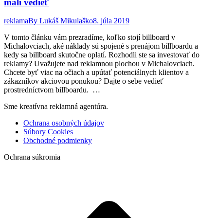
mali vedieť
reklama
By
Lukáš Mikulaško
8. júla 2019
V tomto článku vám prezradíme, koľko stojí billboard v
Michalovciach, aké náklady sú spojené s prenájom billboardu a
kedy sa billboard skutočne oplatí. Rozhodli ste sa investovať do
reklamy? Uvažujete nad reklamnou plochou v Michalovciach.
Chcete byť viac na očiach a upútať potenciálnych klientov a
zákazníkov akciovou ponukou? Dajte o sebe vedieť
prostredníctvom billboardu. …
Sme kreatívna reklamná agentúra.
Ochrana osobných údajov
Súbory Cookies
Obchodné podmienky
Ochrana súkromia