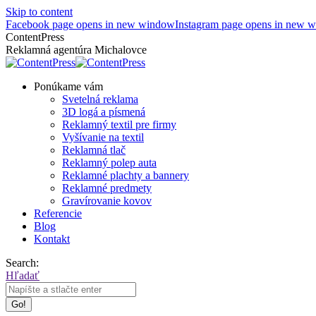
Skip to content
Facebook page opens in new window
Instagram page opens in new 
ContentPress
Reklamná agentúra Michalovce
Ponúkame vám
Svetelná reklama
3D logá a písmená
Reklamný textil pre firmy
Vyšívanie na textil
Reklamná tlač
Reklamný polep auta
Reklamné plachty a bannery
Reklamné predmety
Gravírovanie kovov
Referencie
Blog
Kontakt
Search:
Hľadať