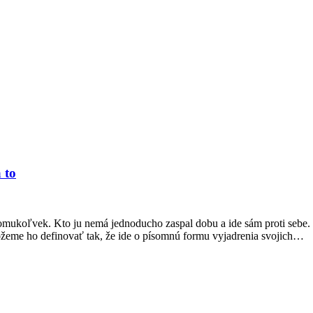
 to
čomukoľvek. Kto ju nemá jednoducho zaspal dobu a ide sám proti sebe.
 Môžeme ho definovať tak, že ide o písomnú formu vyjadrenia svojich…