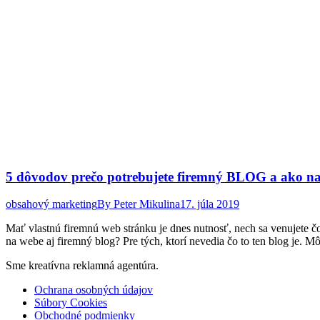
5 dôvodov prečo potrebujete firemný BLOG a ako na
obsahový marketing
By
Peter Mikulina
17. júla 2019
Mať vlastnú firemnú web stránku je dnes nutnosť, nech sa venujete 
na webe aj firemný blog? Pre tých, ktorí nevedia čo to ten blog je.
Sme kreatívna reklamná agentúra.
Ochrana osobných údajov
Súbory Cookies
Obchodné podmienky