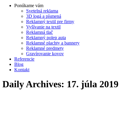
Ponúkame vám
Svetelná reklama
3D logá a písmená
Reklamný textil pre firmy
Vyšívanie na textil
Reklamná tlač
Reklamný polep auta
Reklamné plachty a bannery
Reklamné predmety
Gravírovanie kovov
Referencie
Blog
Kontakt
Daily Archives:
17. júla 2019