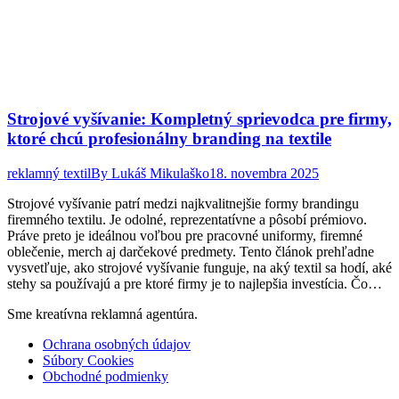
Strojové vyšívanie: Kompletný sprievodca pre firmy,
ktoré chcú profesionálny branding na textile
reklamný textil
By
Lukáš Mikulaško
18. novembra 2025
Strojové vyšívanie patrí medzi najkvalitnejšie formy brandingu
firemného textilu. Je odolné, reprezentatívne a pôsobí prémiovo.
Práve preto je ideálnou voľbou pre pracovné uniformy, firemné
oblečenie, merch aj darčekové predmety. Tento článok prehľadne
vysvetľuje, ako strojové vyšívanie funguje, na aký textil sa hodí, aké
stehy sa používajú a pre ktoré firmy je to najlepšia investícia. Čo…
Sme kreatívna reklamná agentúra.
Ochrana osobných údajov
Súbory Cookies
Obchodné podmienky