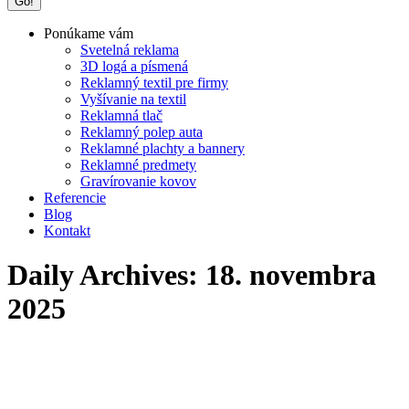
Ponúkame vám
Svetelná reklama
3D logá a písmená
Reklamný textil pre firmy
Vyšívanie na textil
Reklamná tlač
Reklamný polep auta
Reklamné plachty a bannery
Reklamné predmety
Gravírovanie kovov
Referencie
Blog
Kontakt
Daily Archives:
18. novembra
2025