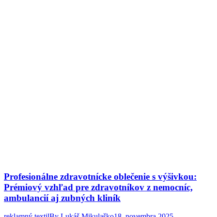
Profesionálne zdravotnícke oblečenie s výšivkou:
Prémiový vzhľad pre zdravotníkov z nemocníc,
ambulancií aj zubných kliník
reklamný textil
By
Lukáš Mikulaško
18. novembra 2025