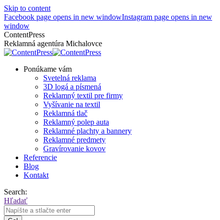
Skip to content
Facebook page opens in new window
Instagram page opens in new
window
ContentPress
Reklamná agentúra Michalovce
Ponúkame vám
Svetelná reklama
3D logá a písmená
Reklamný textil pre firmy
Vyšívanie na textil
Reklamná tlač
Reklamný polep auta
Reklamné plachty a bannery
Reklamné predmety
Gravírovanie kovov
Referencie
Blog
Kontakt
Search:
Hľadať