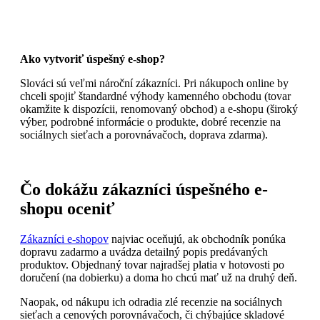
Ako vytvoriť úspešný e-shop?
Slováci sú veľmi nároční zákazníci. Pri nákupoch online by
chceli spojiť štandardné výhody kamenného obchodu (tovar
okamžite k dispozícii, renomovaný obchod) a e-shopu (široký
výber, podrobné informácie o produkte, dobré recenzie na
sociálnych sieťach a porovnávačoch, doprava zdarma).
Čo dokážu zákazníci úspešného e-
shopu oceniť
Zákazníci e-shopov
najviac oceňujú, ak obchodník ponúka
dopravu zadarmo a uvádza detailný popis predávaných
produktov. Objednaný tovar najradšej platia v hotovosti po
doručení (na dobierku) a doma ho chcú mať už na druhý deň.
Naopak, od nákupu ich odradia zlé recenzie na sociálnych
sieťach a cenových porovnávačoch, či chýbajúce skladové