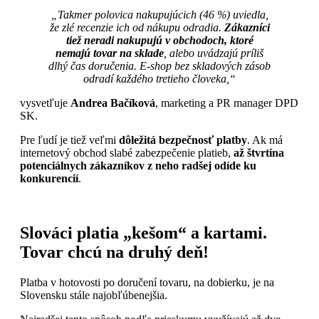
„Takmer polovica nakupujúcich (46 %) uviedla,
že zlé recenzie ich od nákupu odradia.
Zákazníci
tiež neradi nakupujú v obchodoch, ktoré
nemajú tovar na sklade
, alebo uvádzajú príliš
dlhý čas doručenia. E-shop bez skladových zásob
odradí každého tretieho človeka,“
vysvetľuje
Andrea Bačíková
, marketing a PR manager DPD
SK.
Pre ľudí je tiež veľmi
dôležitá bezpečnosť platby
. Ak má
internetový obchod slabé zabezpečenie platieb,
až štvrtina
potenciálnych zákazníkov z neho radšej odíde ku
konkurencií
.
Slováci platia „kešom“ a kartami.
Tovar chcú na druhý deň!
Platba v hotovosti po doručení tovaru, na dobierku, je na
Slovensku stále najobľúbenejšia.