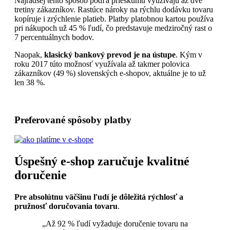
Najradšej tento spôsob podľa prieskumu využívajú až dve
tretiny zákazníkov. Rastúce nároky na rýchlu dodávku tovaru
kopíruje i zrýchlenie platieb. Platby platobnou kartou používa
pri nákupoch už 45 % ľudí, čo predstavuje medziročný rast o
7 percentuálnych bodov.
Naopak,
klasický bankový prevod je na ústupe
. Kým v
roku 2017 túto možnosť využívala až takmer polovica
zákazníkov (49 %) slovenských e-shopov, aktuálne je to už
len 38 %.
Preferované spôsoby platby
Úspešný e-shop zaručuje kvalitné
doručenie
Pre absolútnu väčšinu ľudí je dôležitá rýchlosť a
pružnosť doručovania tovaru
.
„Až 92 % ľudí vyžaduje doručenie tovaru na