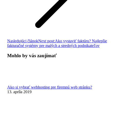
Nasledujúci článok
Next post:
Ako vystaviť faktúru? Najlepšie
fakturačné systémy pre malých a stredných podnikateľov
Mohlo by vás zaujímať
Ako si vybrať webhosting pre firemnú web stránku?
13. apríla 2019