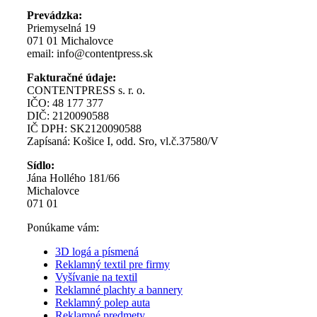
Prevádzka:
Priemyselná 19
071 01 Michalovce
email:
info@contentpress.sk
Fakturačné údaje:
CONTENTPRESS s. r. o.
IČO: 48 177 377
DIČ: 2120090588
IČ DPH: SK2120090588
Zapísaná: Košice I, odd. Sro, vl.č.37580/V
Sídlo:
Jána Hollého 181/66
Michalovce
071 01
Ponúkame vám:
3D logá a písmená
Reklamný textil pre firmy
Vyšívanie na textil
Reklamné plachty a bannery
Reklamný polep auta
Reklamné predmety