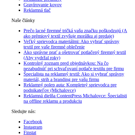
Gravírovanie kovov
Reklamná tlač
Naše články
Prečo lacné firemné tričká vašu značku poškodzujú (A
ako prémiový textil zvyšuje morálku aj predaje)
Veľký sprievodca materiálmi: Ako vybrať správny
textil pre vaše firemné oblečenie
Ako správne prať a ošetrovať potlačený firemný textil
(Aby vydržal roky)
Kontrolný zoznam pred objednávkou: Na čo
nezabudnúť pri schvaľovaní potlače textilu pre firmu
Špecialista na reklamný textil: Ako si vybrať správny
materiál, strih a branding pre vašu firmu
Reklamný polep auta: Kompletný sprievodca pre
podnikateľov (Michalovce)
Reklamná dielňa ContentPress Michalovce: Špecialisti
na offline reklamu a produkciu
Sledujte nás:
Facebook
Instagram
Finstat