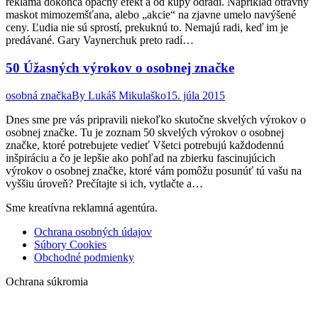
reklama dokonca opačný efekt a od kúpy odradí. Napríklad otravný
maskot mimozemšťana, alebo „akcie“ na zjavne umelo navýšené
ceny. Ľudia nie sú sprostí, prekuknú to. Nemajú radi, keď im je
predávané. Gary Vaynerchuk preto radí…
50 Úžasných výrokov o osobnej značke
osobná značka
By
Lukáš Mikulaško
15. júla 2015
Dnes sme pre vás pripravili niekoľko skutočne skvelých výrokov o
osobnej značke. Tu je zoznam 50 skvelých výrokov o osobnej
značke, ktoré potrebujete vedieť Všetci potrebujú každodennú
inšpiráciu a čo je lepšie ako pohľad na zbierku fascinujúcich
výrokov o osobnej značke, ktoré vám pomôžu posunúť tú vašu na
vyššiu úroveň? Prečítajte si ich, vytlačte a…
Sme kreatívna reklamná agentúra.
Ochrana osobných údajov
Súbory Cookies
Obchodné podmienky
Ochrana súkromia