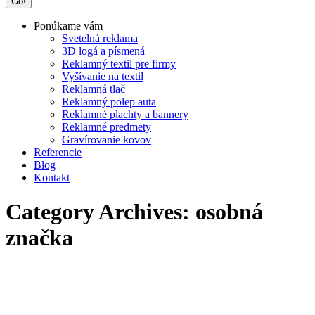
Ponúkame vám
Svetelná reklama
3D logá a písmená
Reklamný textil pre firmy
Vyšívanie na textil
Reklamná tlač
Reklamný polep auta
Reklamné plachty a bannery
Reklamné predmety
Gravírovanie kovov
Referencie
Blog
Kontakt
Category Archives:
osobná
značka