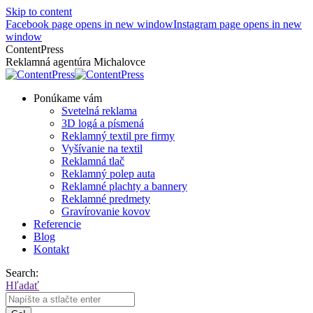
Skip to content
Facebook page opens in new window
Instagram page opens in new
window
ContentPress
Reklamná agentúra Michalovce
Ponúkame vám
Svetelná reklama
3D logá a písmená
Reklamný textil pre firmy
Vyšívanie na textil
Reklamná tlač
Reklamný polep auta
Reklamné plachty a bannery
Reklamné predmety
Gravírovanie kovov
Referencie
Blog
Kontakt
Search:
Hľadať