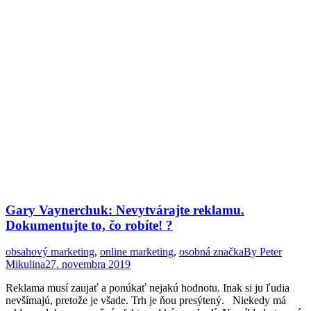
Gary Vaynerchuk: Nevytvárajte reklamu.
Dokumentujte to, čo robíte! ?
obsahový marketing
,
online marketing
,
osobná značka
By
Peter
Mikulina
27. novembra 2019
Reklama musí zaujať a ponúkať nejakú hodnotu. Inak si ju ľudia
nevšímajú, pretože je všade. Trh je ňou presýtený. Niekedy má