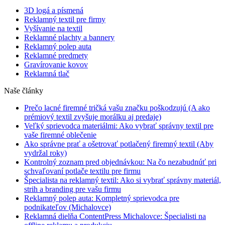
3D logá a písmená
Reklamný textil pre firmy
Vyšívanie na textil
Reklamné plachty a bannery
Reklamný polep auta
Reklamné predmety
Gravírovanie kovov
Reklamná tlač
Naše články
Prečo lacné firemné tričká vašu značku poškodzujú (A ako
prémiový textil zvyšuje morálku aj predaje)
Veľký sprievodca materiálmi: Ako vybrať správny textil pre
vaše firemné oblečenie
Ako správne prať a ošetrovať potlačený firemný textil (Aby
vydržal roky)
Kontrolný zoznam pred objednávkou: Na čo nezabudnúť pri
schvaľovaní potlače textilu pre firmu
Špecialista na reklamný textil: Ako si vybrať správny materiál,
strih a branding pre vašu firmu
Reklamný polep auta: Kompletný sprievodca pre
podnikateľov (Michalovce)
Reklamná dielňa ContentPress Michalovce: Špecialisti na