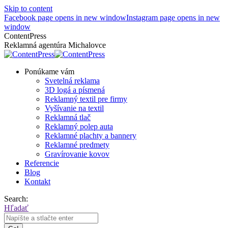
Skip to content
Facebook page opens in new window
Instagram page opens in new
window
ContentPress
Reklamná agentúra Michalovce
Ponúkame vám
Svetelná reklama
3D logá a písmená
Reklamný textil pre firmy
Vyšívanie na textil
Reklamná tlač
Reklamný polep auta
Reklamné plachty a bannery
Reklamné predmety
Gravírovanie kovov
Referencie
Blog
Kontakt
Search:
Hľadať