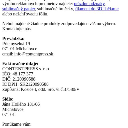
výrobu reklamných predmetov nájdete:
prázdne odznaky
,
sublimačný papier
, sublimačné hrnčeky,
filament do 3D tlačiarne
alebo nažehľovaciu fóliu.
Neboli nájdené žiadne produkty zodpovedajúce vášmu výberu.
Kontaktujte nás
Prevádzka:
Priemyselná 19
071 01 Michalovce
email:
info@contentpress.sk
Fakturačné údaje:
CONTENTPRESS s. r. o.
IČO: 48 177 377
DIČ: 2120090588
IČ DPH: SK2120090588
Zapísaná: Košice I, odd. Sro, vl.č.37580/V
Sídlo:
Jána Hollého 181/66
Michalovce
071 01
Ponúkame vám: