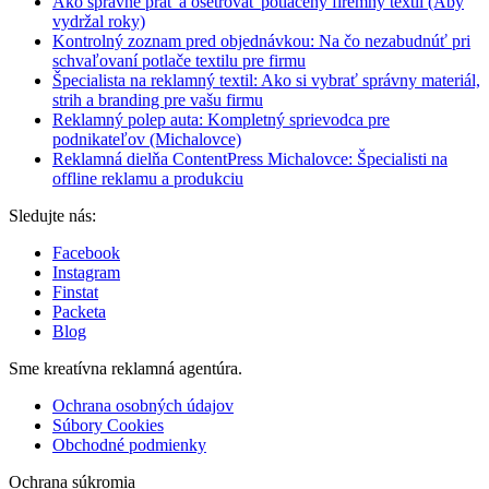
Ako správne prať a ošetrovať potlačený firemný textil (Aby
vydržal roky)
Kontrolný zoznam pred objednávkou: Na čo nezabudnúť pri
schvaľovaní potlače textilu pre firmu
Špecialista na reklamný textil: Ako si vybrať správny materiál,
strih a branding pre vašu firmu
Reklamný polep auta: Kompletný sprievodca pre
podnikateľov (Michalovce)
Reklamná dielňa ContentPress Michalovce: Špecialisti na
offline reklamu a produkciu
Sledujte nás:
Facebook
Instagram
Finstat
Packeta
Blog
Sme kreatívna reklamná agentúra.
Ochrana osobných údajov
Súbory Cookies
Obchodné podmienky
Ochrana súkromia