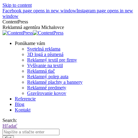
Skip to content
Facebook page opens in new window
Instagram page opens in new
window
ContentPress
Reklamná agentúra Michalovce
Ponúkame vám
Svetelná reklama
3D logá a písmená
Reklamný textil pre firmy
Vyšívanie na textil
Reklamná tlač
Reklamný polep auta
Reklamné plachty a bannery
Reklamné predmety
Gravírovanie kovov
Referencie
Blog
Kontakt
Search:
Hľadať