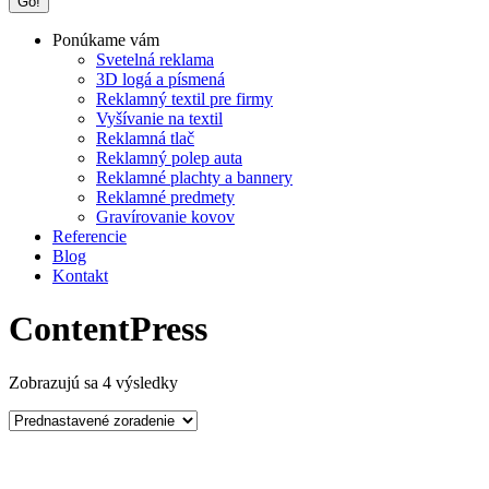
Ponúkame vám
Svetelná reklama
3D logá a písmená
Reklamný textil pre firmy
Vyšívanie na textil
Reklamná tlač
Reklamný polep auta
Reklamné plachty a bannery
Reklamné predmety
Gravírovanie kovov
Referencie
Blog
Kontakt
ContentPress
Zobrazujú sa 4 výsledky