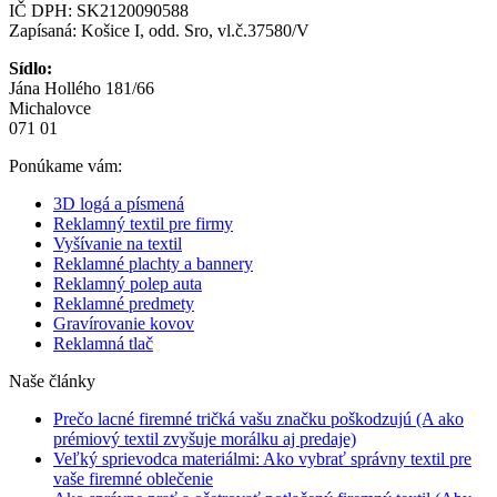
IČ DPH: SK2120090588
Zapísaná: Košice I, odd. Sro, vl.č.37580/V
Sídlo:
Jána Hollého 181/66
Michalovce
071 01
Ponúkame vám:
3D logá a písmená
Reklamný textil pre firmy
Vyšívanie na textil
Reklamné plachty a bannery
Reklamný polep auta
Reklamné predmety
Gravírovanie kovov
Reklamná tlač
Naše články
Prečo lacné firemné tričká vašu značku poškodzujú (A ako
prémiový textil zvyšuje morálku aj predaje)
Veľký sprievodca materiálmi: Ako vybrať správny textil pre
vaše firemné oblečenie