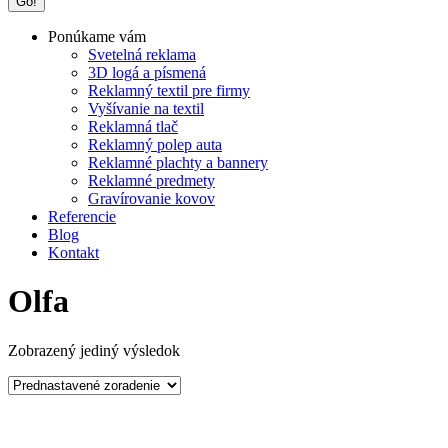
Ponúkame vám
Svetelná reklama
3D logá a písmená
Reklamný textil pre firmy
Vyšívanie na textil
Reklamná tlač
Reklamný polep auta
Reklamné plachty a bannery
Reklamné predmety
Gravírovanie kovov
Referencie
Blog
Kontakt
Olfa
Zobrazený jediný výsledok