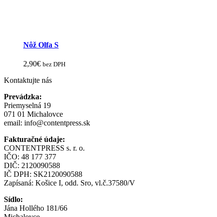
Nôž Olfa S
2,90
€
bez DPH
Kontaktujte nás
Prevádzka:
Priemyselná 19
071 01 Michalovce
email:
info@contentpress.sk
Fakturačné údaje:
CONTENTPRESS s. r. o.
IČO: 48 177 377
DIČ: 2120090588
IČ DPH: SK2120090588
Zapísaná: Košice I, odd. Sro, vl.č.37580/V
Sídlo:
Jána Hollého 181/66
Michalovce