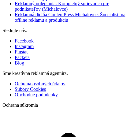
Reklamný polep auta: Kompletný sprievodca pre
podnikateľov (Michalovce)
Reklamná dielňa ContentPress Michalovce: Špecialisti na
offline reklamu a produkciu
Sledujte nás:
Facebook
Instagram
Finstat
Packeta
Blog
Sme kreatívna reklamná agentúra.
Ochrana osobných údajov
Súbory Cookies
Obchodné podmienky
Ochrana súkromia