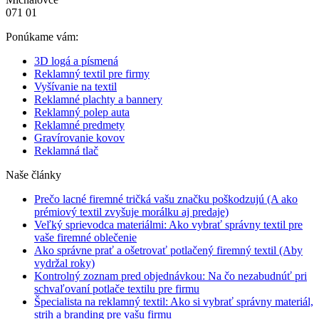
071 01
Ponúkame vám:
3D logá a písmená
Reklamný textil pre firmy
Vyšívanie na textil
Reklamné plachty a bannery
Reklamný polep auta
Reklamné predmety
Gravírovanie kovov
Reklamná tlač
Naše články
Prečo lacné firemné tričká vašu značku poškodzujú (A ako
prémiový textil zvyšuje morálku aj predaje)
Veľký sprievodca materiálmi: Ako vybrať správny textil pre
vaše firemné oblečenie
Ako správne prať a ošetrovať potlačený firemný textil (Aby
vydržal roky)
Kontrolný zoznam pred objednávkou: Na čo nezabudnúť pri
schvaľovaní potlače textilu pre firmu
Špecialista na reklamný textil: Ako si vybrať správny materiál,
strih a branding pre vašu firmu