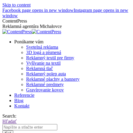
Skip to content
Facebook page opens in new window
Instagram page opens in new
window
ContentPress
Reklamná agentúra Michalovce
Ponúkame vám
Svetelná reklama
3D logá a písmená
Reklamný textil pre firmy
Vyšívanie na textil
Reklamná tlač
Reklamný polep auta
Reklamné plachty a bannery
Reklamné predmety
Gravírovanie kovov
Referencie
Blog
Kontakt
Search:
Hľadať