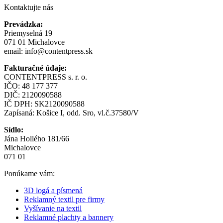
Kontaktujte nás
Prevádzka:
Priemyselná 19
071 01 Michalovce
email:
info@contentpress.sk
Fakturačné údaje:
CONTENTPRESS s. r. o.
IČO: 48 177 377
DIČ: 2120090588
IČ DPH: SK2120090588
Zapísaná: Košice I, odd. Sro, vl.č.37580/V
Sídlo:
Jána Hollého 181/66
Michalovce
071 01
Ponúkame vám:
3D logá a písmená
Reklamný textil pre firmy
Vyšívanie na textil
Reklamné plachty a bannery