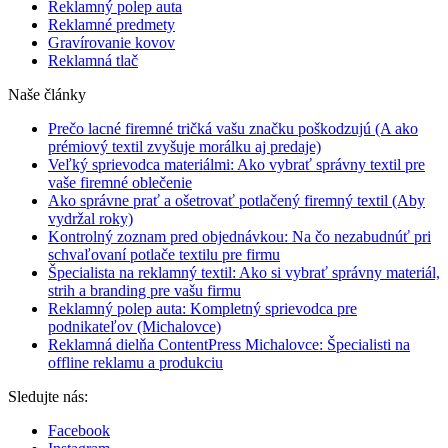
Reklamný polep auta
Reklamné predmety
Gravírovanie kovov
Reklamná tlač
Naše články
Prečo lacné firemné tričká vašu značku poškodzujú (A ako
prémiový textil zvyšuje morálku aj predaje)
Veľký sprievodca materiálmi: Ako vybrať správny textil pre
vaše firemné oblečenie
Ako správne prať a ošetrovať potlačený firemný textil (Aby
vydržal roky)
Kontrolný zoznam pred objednávkou: Na čo nezabudnúť pri
schvaľovaní potlače textilu pre firmu
Špecialista na reklamný textil: Ako si vybrať správny materiál,
strih a branding pre vašu firmu
Reklamný polep auta: Kompletný sprievodca pre
podnikateľov (Michalovce)
Reklamná dielňa ContentPress Michalovce: Špecialisti na
offline reklamu a produkciu
Sledujte nás:
Facebook