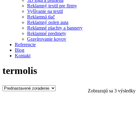
3D logá a písmená
Reklamný textil pre firmy
Vyšívanie na textil
Reklamná tlač
Reklamný polep auta
Reklamné plachty a bannery
Reklamné predmety
Gravírovanie kovov
Referencie
Blog
Kontakt
termolis
Zobrazujú sa 3 výsledky