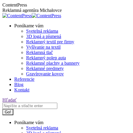
Skip
Facebook
Instagram
ContentPress
to
page
page
Reklamná agentúra Michalovce
content
opens
opens
in
in
Ponúkame vám
new
new
Svetelná reklama
window
window
3D logá a písmená
Reklamný textil pre firmy
Vyšívanie na textil
Reklamná tlač
Reklamný polep auta
Reklamné plachty a bannery
Reklamné predmety
Gravírovanie kovov
Referencie
Blog
Kontakt
Search:
Hľadať
Ponúkame vám
Svetelná reklama