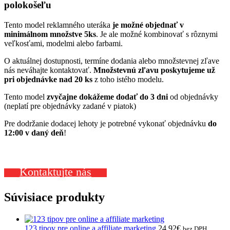
polokošeľu
Tento model reklamného uteráka
je možné objednať v
minimálnom množstve 5ks
. Je ale možné kombinovať s rôznymi
veľkosťami, modelmi alebo farbami.
O aktuálnej dostupnosti, termíne dodania alebo množstevnej zľave
nás neváhajte kontaktovať.
Množstevnú zľavu poskytujeme už
pri objednávke nad 20 ks
z toho istého modelu.
Tento model
zvyčajne dokážeme dodať do 3 dni
od objednávky
(neplatí pre objednávky zadané v piatok)
Pre dodržanie dodacej lehoty je potrebné vykonať objednávku
do
12:00 v daný deň
!
Kontaktujte nás
Súvisiace produkty
123 tipov pre online a affiliate marketing
24,92
€
bez DPH