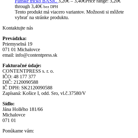
Pánske tričko BASIC
3,20
€
–
3,40
€
Price range: 3,20€
through 3,40€
bez DPH
Tento produkt má viacero variantov. Možnosti si môžete
vybrať na stránke produktu.
Kontaktujte nás
Prevádzka:
Priemyselná 19
071 01 Michalovce
email:
info@contentpress.sk
Fakturačné údaje:
CONTENTPRESS s. r. o.
IČO: 48 177 377
DIČ: 2120090588
IČ DPH: SK2120090588
Zapísaná: Košice I, odd. Sro, vl.č.37580/V
Sídlo:
Jána Hollého 181/66
Michalovce
071 01
Ponúkame vám: