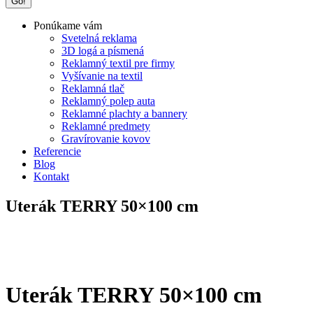
Ponúkame vám
Svetelná reklama
3D logá a písmená
Reklamný textil pre firmy
Vyšívanie na textil
Reklamná tlač
Reklamný polep auta
Reklamné plachty a bannery
Reklamné predmety
Gravírovanie kovov
Referencie
Blog
Kontakt
Uterák TERRY 50×100 cm
Uterák TERRY 50×100 cm