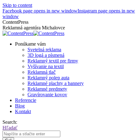
Skip to content
Facebook page opens in new window
Instagram page opens in new
window
ContentPress
Reklamná agentúra Michalovce
Ponúkame vám
Svetelná reklama
3D logá a písmená
Reklamný textil pre firmy
Vyšívanie na textil
Reklamná tlač
Reklamný polep auta
Reklamné plachty a bannery
Reklamné predmety
Gravírovanie kovov
Referencie
Blog
Kontakt
Search:
Hľadať