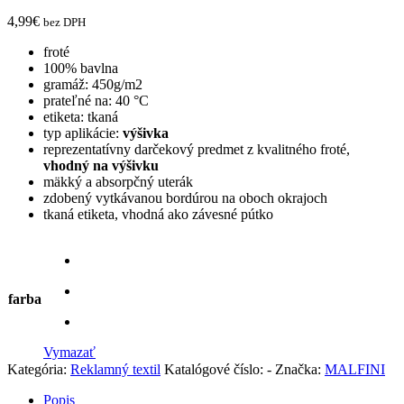
4,99
€
bez DPH
froté
100% bavlna
gramáž: 450g/m2
prateľné na:
40 °C
etiketa:
tkaná
typ aplikácie:
výšivka
reprezentatívny darčekový predmet z kvalitného froté,
vhodný na výšivku
mäkký a absorpčný uterák
zdobený vytkávanou bordúrou na oboch okrajoch
tkaná etiketa, vhodná ako závesné pútko
farba
Vymazať
Kategória:
Reklamný textil
Katalógové číslo:
-
Značka:
MALFINI
Popis