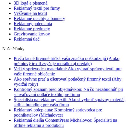
3D logá a písmená
Reklamný textil pre firmy
Vyšívanie na textil
Reklamné plachty a bannery
Reklamný polep auta
Reklamné predmety
Gravírovanie kovov
Reklamná tlač
Naše články
Prečo lacné firemné tričká vašu značku poškodzujú (A ako
prémiový textil zvyšuje morálku aj predaje)
Veľký sprievodca materiálmi: Ako vybrať správny textil pre
vaše firemné oblečenie
Ako správne prať a ošetrovať potlačený firemný textil (Aby
vydržal roky)
Kontrolný zoznam pred objednávkou: Na čo nezabudnúť pri
schvaľovaní potlače textilu pre firmu
Špecialista na reklamný textil: Ako si vybrať správny materiál,
strih a branding pre vašu firmu
Reklamný polep auta: Kompletný sprievodca pre
podnikateľov (Michalovce)
Reklamná dielňa ContentPress Michalovce: Špecialisti na
offline reklamu a produkciu