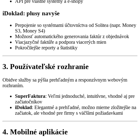
API pre vlastné systémy a e-shopy
iDoklad: plusy navyše
Prepojenie so systémami účtovníctva od Solitea (napr. Money
S3, Money S4)
Možnosť automatického generovania faktúr z objednávok
Viacjazyčné faktúře a podpora viacerých mien
Pokročilejšie reporty a štatistiky
3. Používateľské rozhranie
Obidve služby sa pýšia prehľadným a responzívnym webovým
rozhraním.
SuperFaktura
: Veľmi jednoduché, intuitívne, vhodné aj pre
začiatočníkov
iDoklad
: Elegantné a prehľadné, možno mierne zložitejšie na
začiatok, ale vhodné pre firmy s väčšími požiadavkami
4. Mobilné aplikácie