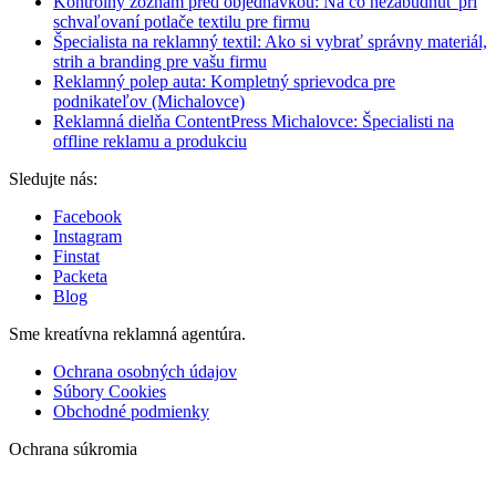
Kontrolný zoznam pred objednávkou: Na čo nezabudnúť pri
schvaľovaní potlače textilu pre firmu
Špecialista na reklamný textil: Ako si vybrať správny materiál,
strih a branding pre vašu firmu
Reklamný polep auta: Kompletný sprievodca pre
podnikateľov (Michalovce)
Reklamná dielňa ContentPress Michalovce: Špecialisti na
offline reklamu a produkciu
Sledujte nás:
Facebook
Instagram
Finstat
Packeta
Blog
Sme kreatívna reklamná agentúra.
Ochrana osobných údajov
Súbory Cookies
Obchodné podmienky
Ochrana súkromia