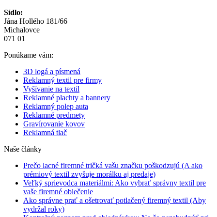
Sídlo:
Jána Hollého 181/66
Michalovce
071 01
Ponúkame vám:
3D logá a písmená
Reklamný textil pre firmy
Vyšívanie na textil
Reklamné plachty a bannery
Reklamný polep auta
Reklamné predmety
Gravírovanie kovov
Reklamná tlač
Naše články
Prečo lacné firemné tričká vašu značku poškodzujú (A ako
prémiový textil zvyšuje morálku aj predaje)
Veľký sprievodca materiálmi: Ako vybrať správny textil pre
vaše firemné oblečenie
Ako správne prať a ošetrovať potlačený firemný textil (Aby
vydržal roky)