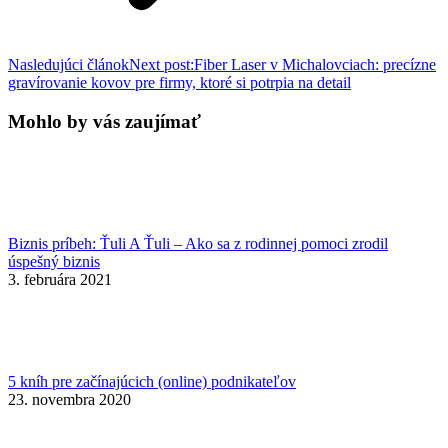
Nasledujúci článok
Next post:
Fiber Laser v Michalovciach: precízne
gravírovanie kovov pre firmy, ktoré si potrpia na detail
Mohlo by vás zaujímať
Biznis príbeh: Ťuli A Ťuli – Ako sa z rodinnej pomoci zrodil
úspešný biznis
3. februára 2021
5 kníh pre začínajúcich (online) podnikateľov
23. novembra 2020