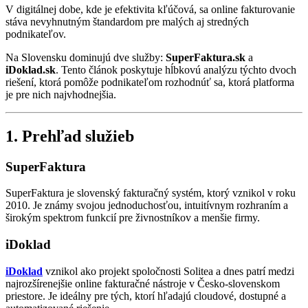
V digitálnej dobe, kde je efektivita kľúčová, sa online fakturovanie
stáva nevyhnutným štandardom pre malých aj stredných
podnikateľov.
Na Slovensku dominujú dve služby:
SuperFaktura.sk
a
iDoklad.sk
. Tento článok poskytuje hĺbkovú analýzu týchto dvoch
riešení, ktorá pomôže podnikateľom rozhodnúť sa, ktorá platforma
je pre nich najvhodnejšia.
1. Prehľad služieb
SuperFaktura
SuperFaktura je slovenský fakturačný systém, ktorý vznikol v roku
2010. Je známy svojou jednoduchosťou, intuitívnym rozhraním a
širokým spektrom funkcií pre živnostníkov a menšie firmy.
iDoklad
iDoklad
vznikol ako projekt spoločnosti Solitea a dnes patrí medzi
najrozšírenejšie online fakturačné nástroje v Česko-slovenskom
priestore. Je ideálny pre tých, ktorí hľadajú cloudové, dostupné a