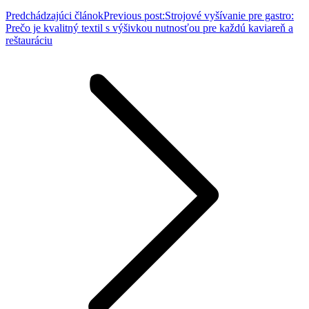
Predchádzajúci článok
Previous post:
Strojové vyšívanie pre gastro:
Prečo je kvalitný textil s výšivkou nutnosťou pre každú kaviareň a
reštauráciu