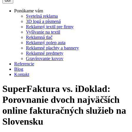
Ponúkame vám
Svetelná reklama
3D logá a písmená
Reklamný textil pre firmy
Vyšívanie na textil
Reklamná tlač
Reklamný polep auta
Reklamné plachty a bannery
Reklamné predmety
Gravírovanie kovov
Referencie
Blog
Kontakt
SuperFaktura vs. iDoklad:
Porovnanie dvoch najväčších
online fakturačných služieb na
Slovensku