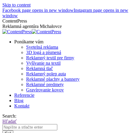
Skip to content
Facebook page opens in new window
Instagram page opens in new
window
ContentPress
Reklamná agentúra Michalovce
Ponúkame vám
Svetelná reklama
3D logá a písmená
Reklamný textil pre firmy
Vyšívanie na textil
Reklamná tlač
Reklamný polep auta
Reklamné plachty a bannery
Reklamné predmety
Gravírovanie kovov
Referencie
Blog
Kontakt
Search:
Hľadať