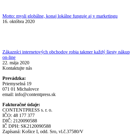
Motto: mysli globálne, konaj lokálne funguje aj v marketingu
16. októbra 2020
Zákazníci internetových obchodov robia takmer každý šiesty nákup
on-line
22. mája 2020
Kontaktujte nás
Prevádzka:
Priemyselná 19
071 01 Michalovce
email:
info@contentpress.sk
Fakturačné údaje:
CONTENTPRESS s. r. o.
IČO: 48 177 377
DIČ: 2120090588
IČ DPH: SK2120090588
Zapísaná: Košice I, odd. Sro, vl.č.37580/V