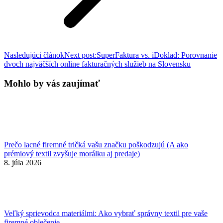
Nasledujúci článok
Next post:
SuperFaktura vs. iDoklad: Porovnanie
dvoch najväčších online fakturačných služieb na Slovensku
Mohlo by vás zaujímať
Prečo lacné firemné tričká vašu značku poškodzujú (A ako
prémiový textil zvyšuje morálku aj predaje)
8. júla 2026
Veľký sprievodca materiálmi: Ako vybrať správny textil pre vaše
firemné oblečenie