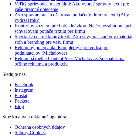
Veľký sprievodca materiálmi: Ako vybrať správny textil pre
vaše firemné oblečenie
Ako správne prať a ošetrovať potlačený firemný textil (Aby
vydržal roky)
Kontrolný zoznam pred objednávkou: Na čo nezabudnúť pri
schvaľovaní potlače textilu pre firmu
Špecialista na reklamný textil: Ako si vybrať správny materiál,
strih a branding pre vašu firmu
Reklamný polep auta: Kompletný sprievodca pre
podnikateľov (Michalovce)
Reklamná dielňa ContentPress Michalovce: Špecialisti na
offline reklamu a produkciu
Sledujte nás:
Facebook
Instagram
Finstat
Packeta
Blog
Sme kreatívna reklamná agentúra.
Ochrana osobných údajov
Súbory Cookies