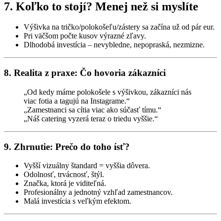
7. Koľko to stojí? Menej než si myslíte
Výšivka na tričko/polokošeľu/zástery sa začína už od pár eur.
Pri väčšom počte kusov výrazné zľavy.
Dlhodobá investícia – nevybledne, nepopraská, nezmizne.
8. Realita z praxe: Čo hovoria zákazníci
„Od kedy máme polokošele s výšivkou, zákazníci nás
viac fotia a tagujú na Instagrame.“
„Zamestnanci sa cítia viac ako súčasť tímu.“
„Náš catering vyzerá teraz o triedu vyššie.“
9. Zhrnutie: Prečo do toho ísť?
Vyšší vizuálny štandard = vyššia dôvera.
Odolnosť, trvácnosť, štýl.
Značka, ktorá je viditeľná.
Profesionálny a jednotný vzhľad zamestnancov.
Malá investícia s veľkým efektom.