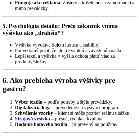
Funguje ako reklama
: Zástery a košele nosia zamestnanci aj
mimo prevádzky.
5. Psychológia detailu: Prečo zákazník vníma
výšivku ako „drahšiu“?
Výšivka vyvoláva dojem luxusu a stability.
Podvedomý pocit, že ide o kvalitnú a zavedenú značku.
Lepší textil a výšivka = vyššia ochota platiť viac za
produkty/služby.
6. Ako prebieha výroba výšivky pre
gastro?
Výber textilu
– podľa potreby a štýlu prevádzky.
Digitalizácia loga
– prevedenie na vyšívací program.
Schválenie vzorky
– klient si môže pozrieť reálnu ukážku.
Strojová výšivka
– presná, rýchla a kvalitná.
Dodanie hotového textilu
– pripravený na použitie.