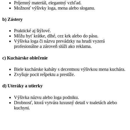
Príjemný materiál, elegantný vzhľad.
Možnosť výšivky loga, mena alebo sloganu.
b) Zástery
Praktické aj štýlové.
Môžu byť krátke, dlhé, cez krk alebo do pásu.
Výšivka loga či názvu prevádzky na hrudi vyzerá
profesionálne a zároveň slúži ako reklama.
c) Kuchárske oblečenie
Biele kuchárske kabáty s decentnou výšivkou mena kuchára.
Zvyšuje pocit rešpektu a prestíže.
d) Uteráky a utierky
Výšivka názvu alebo loga podniku.
Drobnosť, ktorá vytvára luxusný detail v toaletách alebo
kuchyni.