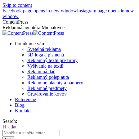
Skip to content
Facebook page opens in new window
Instagram page opens in new
window
ContentPress
Reklamná agentúra Michalovce
Ponúkame vám
Svetelná reklama
3D logá a písmená
Reklamný textil pre firmy
Vyšívanie na textil
Reklamná tlač
Reklamný polep auta
Reklamné plachty a bannery
Reklamné predmety
Gravírovanie kovov
Referencie
Blog
Kontakt
Search:
Hľadať