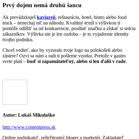
Prvý dojem nemá druhú šancu
Ak prevádzkuješ
kaviareň
, reštauráciu, hotel, bistro alebo food
truck – nenechaj nič na náhodu. Kvalitný textil s výšivkou ti
pomôže odlíšiť sa od konkurencie, posilniť značku a získať si srdcia
zákazníkov. Výšivka nie je len ozdoba – je to vyjadrenie identity
tvojho podniku.
Chceš vedieť, ako by vyzeralo tvoje logo na polokošeli alebo
zástere? Ozvi sa nám a radi ti pošleme vzorku. Pretože v gastro
svete platí –
buď si zapamätateľný, alebo si len ďalší v rade
.
Autor:
Lukáš Mikulaško
http://www.contentpress.sk
Online podnikateľ, príležitostný bloger a marketér. Zakladateľ