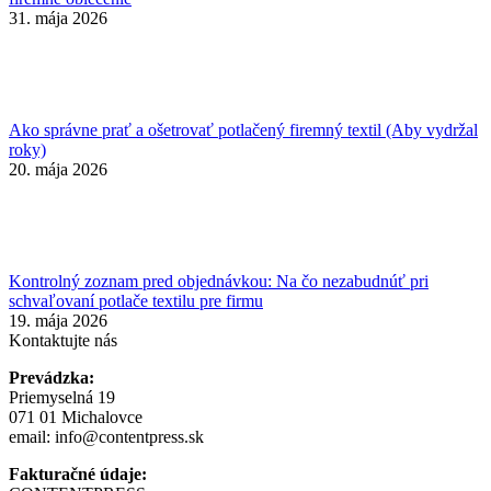
31. mája 2026
Ako správne prať a ošetrovať potlačený firemný textil (Aby vydržal
roky)
20. mája 2026
Kontrolný zoznam pred objednávkou: Na čo nezabudnúť pri
schvaľovaní potlače textilu pre firmu
19. mája 2026
Kontaktujte nás
Prevádzka:
Priemyselná 19
071 01 Michalovce
email:
info@contentpress.sk
Fakturačné údaje: