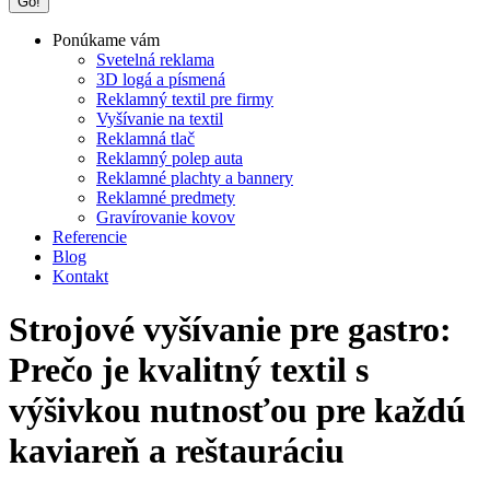
Ponúkame vám
Svetelná reklama
3D logá a písmená
Reklamný textil pre firmy
Vyšívanie na textil
Reklamná tlač
Reklamný polep auta
Reklamné plachty a bannery
Reklamné predmety
Gravírovanie kovov
Referencie
Blog
Kontakt
Strojové vyšívanie pre gastro:
Prečo je kvalitný textil s
výšivkou nutnosťou pre každú
kaviareň a reštauráciu