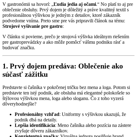
V gastronómii sa hovorí: „
Ľudia jedia aj očami
.“ No platí to aj pre
oblečenie obsluhy. Prvý dojem je dôležitý a práve kvalitný textil s
profesionálnou výšivkou je jedným z detailov, ktoré zákazník
podvedome vníma. Preto sme pre vás pripravili článok na tému:
Strojové vyšívanie pre gastro
:
V článku si povieme, prečo je strojová výšivka ideálnym riešením
pre gastroprevádzky a ako môže pomôcť vášmu podniku rásť a
budovať značku.
1. Prvý dojem predáva: Oblečenie ako
súčasť zážitku
Predstavte si čašníka v pokrčenej tričku bez mena a loga. Potom si
predstavte ten istý podnik, ale obsluha má elegantné polokošele so
štýlovou výšivkou mena, loga alebo sloganu. Čo z toho vyzerá
dôveryhodnejšie?
Profesionálny vzhľad
: Uniformy s výšivkou ukazujú, že
podnik dbá na detaily.
Lepšia identifikácia
: Meno čašníka alebo pozícia na zástere
zvyšuje dôveru zákazníkov.
Konzistentná značka
: Vizuálna jednota posilňuje brand.