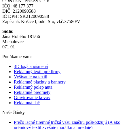
CONTENTPRESS s. r. o.
IČO: 48 177 377
DIČ: 2120090588
IČ DPH: SK2120090588
Zapísaná: Košice I, odd. Sro, vl.č.37580/V
Sídlo:
Jána Hollého 181/66
Michalovce
071 01
Ponúkame vám:
3D logá a písmená
Reklamný textil pre firmy
Vyšívanie na textil
Reklamné plachty a bannery
Reklamný polep auta
Reklamné predmety
Gravírovanie kovov
Reklamná tlač
Naše články
Prečo lacné firemné tričká vašu značku poškodzujú (A ako
prémiový textil zvyšuje morálku aj predaje)