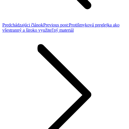
Predchádzajúci článok
Previous post:
Protišmyková preglejka ako
všestranný a široko využiteľný materiál