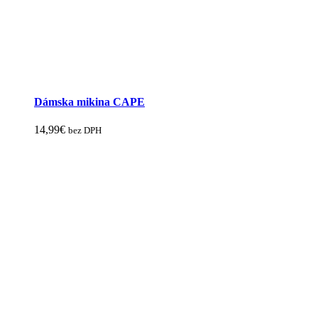
Dámska mikina CAPE
14,99
€
bez DPH
Tento
produkt
má
viacero
variantov.
Možnosti
si
môžete
vybrať
na
stránke
produktu.