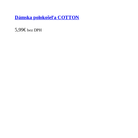
Dámska polokošeľa COTTON
5,99
€
bez DPH
Tento
produkt
má
viacero
variantov.
Možnosti
si
môžete
vybrať
na
stránke
produktu.