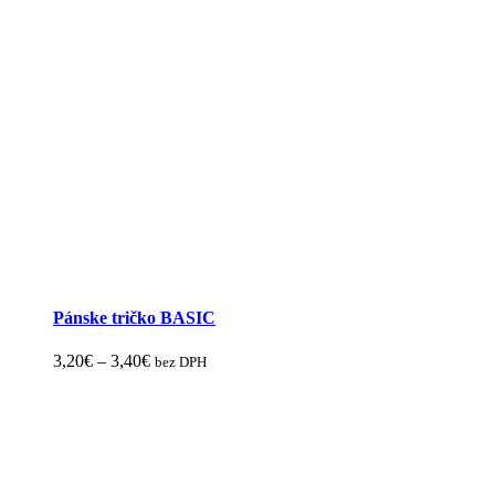
Pánske tričko BASIC
Price
3,20
€
–
3,40
€
bez DPH
Tento
range:
produkt
3,20€
má
through
viacero
3,40€
variantov.
Možnosti