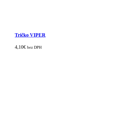
Tričko VIPER
4,10
€
bez DPH
Tento
produkt
má
viacero
variantov.
Možnosti
si
môžete
vybrať
na
stránke
produktu.