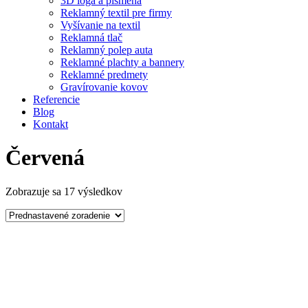
3D logá a písmená
Reklamný textil pre firmy
Vyšívanie na textil
Reklamná tlač
Reklamný polep auta
Reklamné plachty a bannery
Reklamné predmety
Gravírovanie kovov
Referencie
Blog
Kontakt
Červená
Zobrazuje sa 17 výsledkov