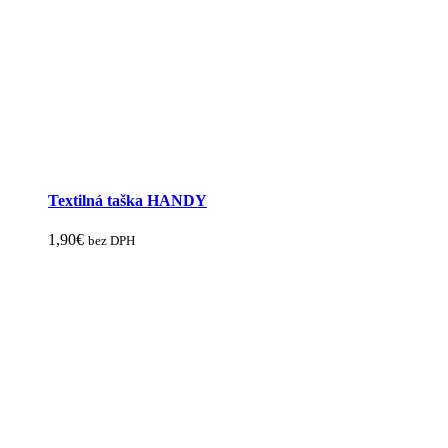
Textilná taška HANDY
1,90
€
bez DPH
Tento
produkt
má
viacero
variantov.
Možnosti
si
môžete
vybrať
na
stránke