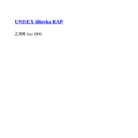
UNISEX šiltovka RAP
2,90
€
bez DPH
Tento
produkt
má
viacero
variantov.
Možnosti
si
môžete
vybrať
na
stránke
produktu.