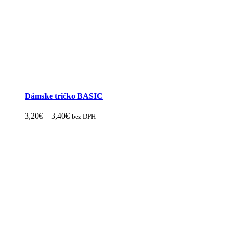
Dámske tričko BASIC
Price
3,20
€
–
3,40
€
bez DPH
Tento
range:
produkt
3,20€
má
through
viacero
3,40€
variantov.
Možnosti
si
môžete
vybrať
na
stránke
produktu.