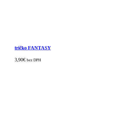
tričko FANTASY
3,90
€
bez DPH
Tento
produkt
má
viacero
variantov.
Možnosti
si
môžete
vybrať
na
stránke
produktu.