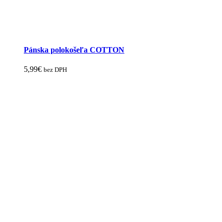
Pánska polokošeľa COTTON
5,99
€
bez DPH
Tento
produkt
má
viacero
variantov.
Možnosti
si
môžete
vybrať
na
stránke
produktu.