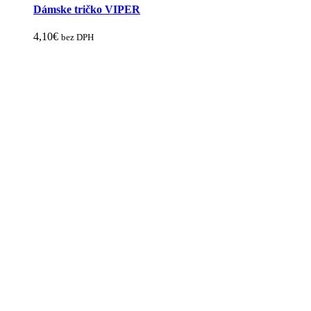
Dámske tričko VIPER
4,10
€
bez DPH
Tento
produkt
má
viacero
variantov.
Možnosti
si
môžete
vybrať
na
stránke
produktu.