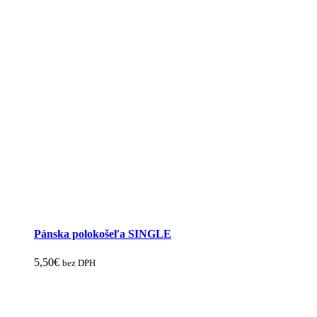
Pánska polokošeľa SINGLE
5,50
€
bez DPH
Tento
produkt
má
viacero