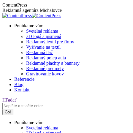
Skip
Facebook
Instagram
ContentPress
to
page
page
Reklamná agentúra Michalovce
content
opens
opens
in
in
Ponúkame vám
new
new
Svetelná reklama
window
window
3D logá a písmená
Reklamný textil pre firmy
Vyšívanie na textil
Reklamná tlač
Reklamný polep auta
Reklamné plachty a bannery
Reklamné predmety
Gravírovanie kovov
Referencie
Blog
Kontakt
Search:
Hľadať
Ponúkame vám
Svetelná reklama