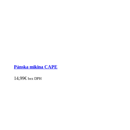
Pánska mikina CAPE
14,99
€
bez DPH
Tento
produkt
má
viacero
variantov.
Možnosti
si
môžete
vybrať