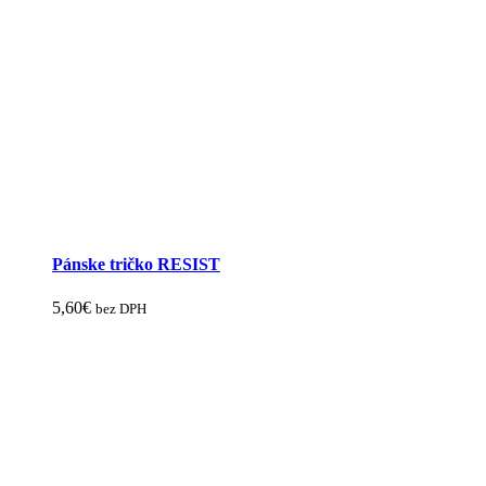
Pánske tričko RESIST
5,60
€
bez DPH
Tento
produkt
má
viacero
variantov.
Možnosti
si
môžete
vybrať