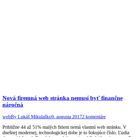
Nová firemná web stránka nemusí byť finančne
náročná
web
By
Lukáš Mikulaško
9. augusta 2017
2 komentáre
Približne 44 až 51% malých firiem nemá vlastnú web stránku. V
dnešnej modernej, technologickej dobe je to šokujúce číslo. Ľudia