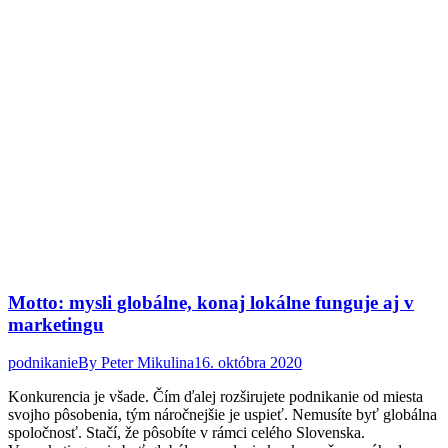
Motto: mysli globálne, konaj lokálne funguje aj v
marketingu
podnikanie
By
Peter Mikulina
16. októbra 2020
Konkurencia je všade. Čím ďalej rozširujete podnikanie od miesta
svojho pôsobenia, tým náročnejšie je uspieť. Nemusíte byť globálna
spoločnosť. Stačí, že pôsobíte v rámci celého Slovenska.