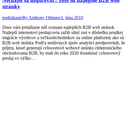
Nechajte sa inšpirovať! Toto sú najlepšie B2B web
stránky
podnikanie
By
Anthony Ottinger
3. júna 2019
Dnes vám prinášame náš zoznam najlepších B2B web stránok
Najlepší internetoví predajcovia zažili silný rast v dôsledku prudkej
migrácie výrobcov a veľkoobchodníkov na online platformy ako sú
B2B web stránky Podľa nedávnych správ analytici predpovedali, že
príjmy, ktoré generujú celosvetové webové stránky elektronického
obchodovania B2B, by mali do roku 2020 dosiahnuť celosvetový
predaj vo výške…