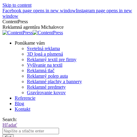
Skip to content
Facebook page opens in new window
Instagram page opens in new
window
ContentPress
Reklamná agentúra Michalovce
Ponúkame vám
Svetelná reklama
3D logá a písmená
Reklamný textil pre firmy
Vyšívanie na textil
Reklamná tlač
Reklamný polep auta
Reklamné plachty a bannery
Reklamné predmety
Gravírovanie kovov
Referencie
Blog
Kontakt
Search:
Hľadať