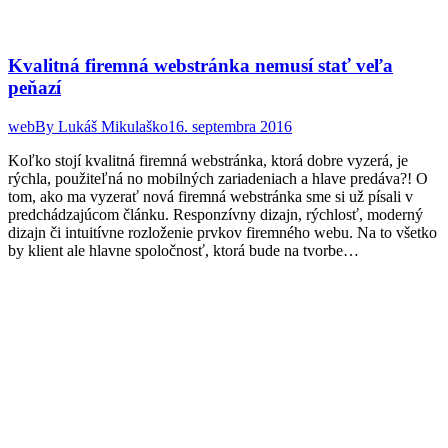
Kvalitná firemná webstránka nemusí stať veľa
peňazí
web
By
Lukáš Mikulaško
16. septembra 2016
Koľko stojí kvalitná firemná webstránka, ktorá dobre vyzerá, je
rýchla, použiteľná no mobilných zariadeniach a hlave predáva?! O
tom, ako ma vyzerať nová firemná webstránka sme si už písali v
predchádzajúcom článku. Responzívny dizajn, rýchlosť, moderný
dizajn či intuitívne rozloženie prvkov firemného webu. Na to všetko
by klient ale hlavne spoločnosť, ktorá bude na tvorbe…