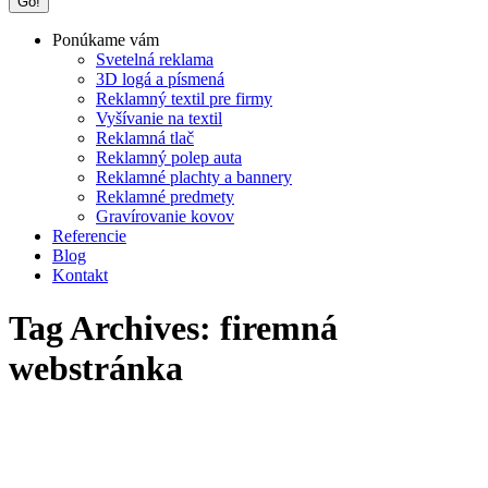
Ponúkame vám
Svetelná reklama
3D logá a písmená
Reklamný textil pre firmy
Vyšívanie na textil
Reklamná tlač
Reklamný polep auta
Reklamné plachty a bannery
Reklamné predmety
Gravírovanie kovov
Referencie
Blog
Kontakt
Tag Archives:
firemná
webstránka