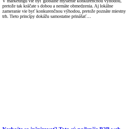
V marketingu vie byť globálne myslenie konkurenčnou výhodou,
pretože tak kráčate s dobou a nemáte obmedzenia. Aj lokálne
zameranie vie byť konkurenčnou výhodou, pretože poznáte miestny
trh. Tieto princípy dokážu samostatne prinášať…