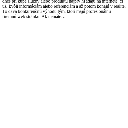
dnes pri kúpe služby alebo produktu najprv hľadajú na internete, či
už kvôli informáciám alebo referenciám a až potom konajú v realite.
To dáva konkurenčnú výhodu tým, ktorí majú profesionálnu
firemnú web stránku. Ak nemáte…