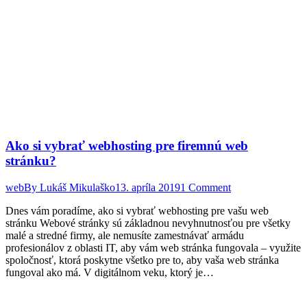
Ako si vybrať webhosting pre firemnú web
stránku?
web
By
Lukáš Mikulaško
13. apríla 2019
1 Comment
Dnes vám poradíme, ako si vybrať webhosting pre vašu web
stránku Webové stránky sú základnou nevyhnutnosťou pre všetky
malé a stredné firmy, ale nemusíte zamestnávať armádu
profesionálov z oblasti IT, aby vám web stránka fungovala – využite
spoločnosť, ktorá poskytne všetko pre to, aby vaša web stránka
fungoval ako má. V digitálnom veku, ktorý je…