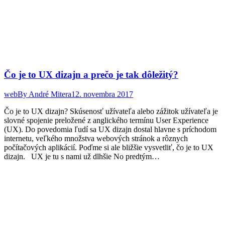
Čo je to UX dizajn a prečo je tak dôležitý?
web
By
André Mitera
12. novembra 2017
Čo je to UX dizajn? Skúsenosť užívateľa alebo zážitok užívateľa je
slovné spojenie preložené z anglického termínu User Experience
(UX). Do povedomia ľudí sa UX dizajn dostal hlavne s príchodom
internetu, veľkého množstva webových stránok a rôznych
počítačových aplikácií. Poďme si ale bližšie vysvetliť, čo je to UX
dizajn. UX je tu s nami už dlhšie No predtým…