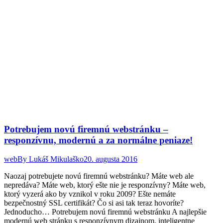
Potrebujem novú firemnú webstránku –
responzívnu, modernú a za normálne peniaze!
web
By
Lukáš Mikulaško
20. augusta 2016
Naozaj potrebujete novú firemnú webstránku? Máte web ale
nepredáva? Máte web, ktorý ešte nie je responzívny? Máte web,
ktorý vyzerá ako by vznikol v roku 2009? Ešte nemáte
bezpečnostný SSL certifikát? Čo si asi tak teraz hovoríte?
Jednoducho… Potrebujem novú firemnú webstránku A najlepšie
modernú web stránku s responzívnym dizajnom, inteligentne