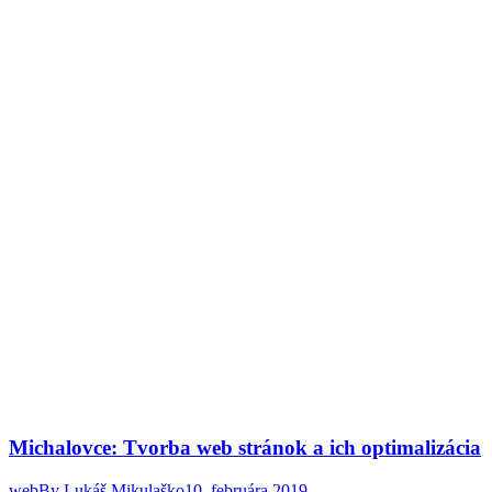
Michalovce: Tvorba web stránok a ich optimalizácia
web
By
Lukáš Mikulaško
10. februára 2019