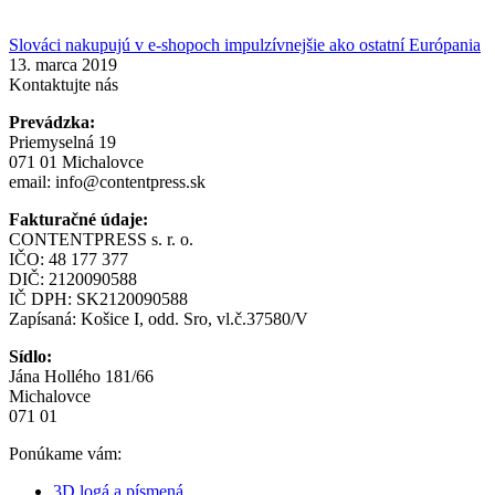
Slováci nakupujú v e-shopoch impulzívnejšie ako ostatní Európania
13. marca 2019
Kontaktujte nás
Prevádzka:
Priemyselná 19
071 01 Michalovce
email:
info@contentpress.sk
Fakturačné údaje:
CONTENTPRESS s. r. o.
IČO: 48 177 377
DIČ: 2120090588
IČ DPH: SK2120090588
Zapísaná: Košice I, odd. Sro, vl.č.37580/V
Sídlo:
Jána Hollého 181/66
Michalovce
071 01
Ponúkame vám:
3D logá a písmená