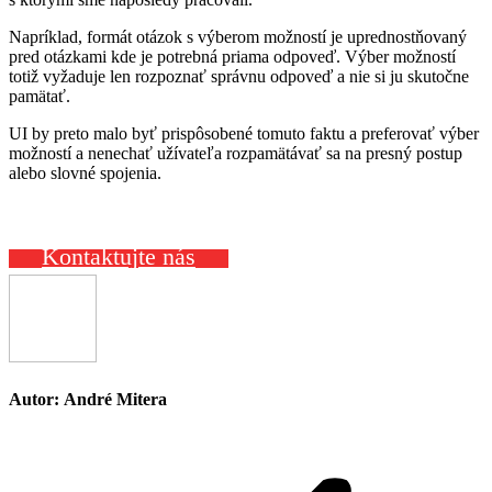
Napríklad, formát otázok s výberom možností je uprednostňovaný
pred
otázkami kde je potrebná priama odpoveď. Výber možností
totiž vyžaduje len rozpoznať správnu odpoveď
a nie si ju skutočne
pamätať
.
UI by preto malo
byť prispôsobené tomuto faktu
a preferovať výber
možností
a nenechať užívateľa rozpamätávať
sa na presný postup
alebo slovné spojenia.
Kontaktujte nás
Autor:
André Mitera
Post
navigation