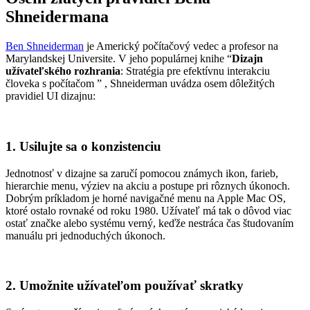
Shneidermana
Ben
Shneiderman
je Americký
počítačový vedec a profesor na
Marylandskej
Universite
.
V jeho populárnej knihe
“
Dizajn
užívateľského
rozhrania
:
Stratégia
pre
efektívnu
interakciu
človeka
s
počítačom
”
,
Shneiderman
uvádza
osem
dôležitých
pravidiel UI dizajnu:
1. Usilujte sa o
konzistenciu
Jednotnosť v dizajne sa zaručí pomocou známych ikon, farieb,
hierarchie menu, výziev na akciu a postupe pri
rôznych
úkonoch.
Dobrým príkladom je
horné
navigačné
menu na
Appl
e
Mac OS,
ktoré
ostalo
rovnaké od roku 1980.
Užívateľ má tak o dôvod viac
ostať značke alebo systému verný, keďže
nestráca
čas
študovaním
manuálu
pri jednoduchých úkonoch.
2. Umožnite
užívateľom
používať skratky