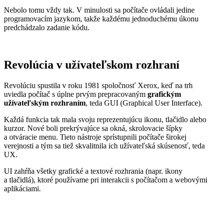
Nebolo tomu vždy tak.
V minulosti sa počítače
ovládali
jedine
programovacím jazykom, takže každém
u jednoduchému úkonu
predchádzalo zadanie kódu
.
Revolúcia v užívateľskom rozhraní
Revolúciu spustila
v roku 1981
spoločnosť Xerox
, keď
na trh
uviedla
počítač s úplne prvým
prepracovan
ým
grafickým
užívateľským rozhraním
, teda GUI (
Graphical
User Interface).
Každá funkcia tak mala svoju
reprezentujúcu ikonu, tlačidlo alebo
kurzor.
Nové boli
prekrývajúce sa o
kná
,
skrolovacie
šípky
a otváracie menu.
Tieto nástroje
sprístupnili počítače širokej
verejnosti
a tým
sa tiež skvalitnila
ich
u
žívateľská skúsenosť, teda
UX.
UI zahŕňa
všetky
grafické
a textové rozhrania
(napr. ikony
a tlačidlá)
,
ktoré používame pri interakcii s
počítačom
a
webovými
aplikáciami
.