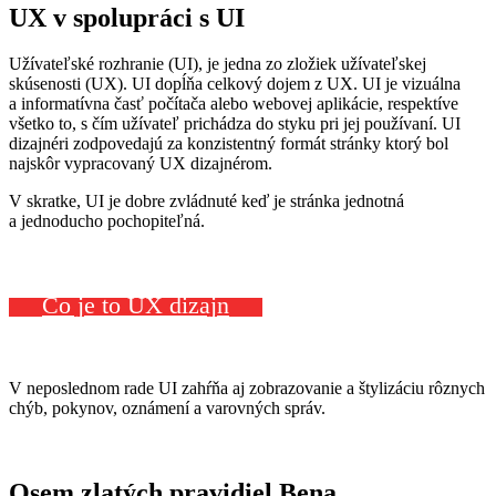
UX
v spolupráci s
UI
Užívateľské rozhranie (UI), je jedna zo zložiek užívateľskej
skúsenosti (UX).
UI dopĺňa celkový dojem z UX.
UI je vizuálna
a informatívna časť
p
očítača alebo webovej aplikácie, respektíve
všetko
to,
s čím
užívateľ prichádza do styku pri jej používaní. UI
dizajnéri
zodpovedajú
za
konzistentný
formát stránky
ktorý bol
najskôr vypracovaný UX dizajnérom
.
V skratke,
UI je dobre zvládnuté keď je
stránka jednotná
a
jednoducho pochopiteľ
ná
.
Čo je to UX dizajn
V neposlednom rade UI zahŕňa aj zobrazovanie
a štylizáciu rôznych
chýb, pokynov, oznámení a varovných správ
.
Osem zlatých pravidiel
Bena