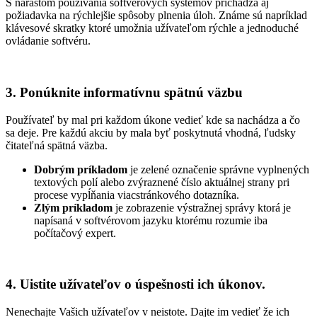
S nárastom používania softvérových systémov prichádza aj
požiadavka na rýchlejšie
spôsoby plnenia úloh. Známe sú napríklad
klávesové skratky ktoré umožnia užívateľom rýchle a jednoduché
ovládanie softvéru.
3. Ponúknite informatívnu spätnú väzbu
Používateľ by mal pri každom úkone vedieť kde sa nachádza a čo
sa deje. Pre každú akciu by mala byť poskytnutá vhodná, ľudsky
čitateľná spätná väzba.
Dob
rým príkladom
je
zelené označenie správne vyplnených
textových polí alebo
zvýraznené číslo aktuálnej strany
pri
proces
e
vypĺňania
viacstránkového dotazníka
.
Zlým príkladom
je zobrazenie výstražnej správy ktorá je
napísaná v softvérovom jazyku
ktorému
rozumie
iba
počítačový expert.
4. Uistite
užívateľov o úspešnosti ich
úkonov
.
Nenechajte Vašich užívateľ
ov v neistote.
Dajte im vedieť že ich