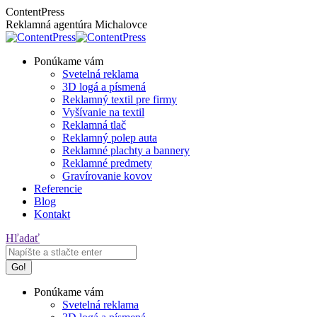
Skip
Facebook
Instagram
ContentPress
to
page
page
Reklamná agentúra Michalovce
content
opens
opens
in
in
Ponúkame vám
new
new
Svetelná reklama
window
window
3D logá a písmená
Reklamný textil pre firmy
Vyšívanie na textil
Reklamná tlač
Reklamný polep auta
Reklamné plachty a bannery
Reklamné predmety
Gravírovanie kovov
Referencie
Blog
Kontakt
Search:
Hľadať
Ponúkame vám
Svetelná reklama