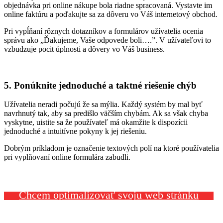
objednávka pri online nákupe
bola riadne
spracovaná
. Vystavte im
online faktúru
a
poďakujte
sa
za
dôveru vo Váš internetový obchod.
Pri vypĺňaní rôznych dotazníkov a formuláro
v užívatelia ocenia
správu ako „Ď
akujeme
, Vaše
odpovede
boli
….
”
.
V
užívateľovi
to
vzbudzuje
pocit
úplnosti
a
dôvery
vo
Váš
business.
5. Ponúknite jednoduché
a taktné
riešenie chýb
U
žívatelia neradi počujú že sa mýlia. Každý systém by mal byť
navrhnutý tak,
aby sa predišlo väčším
chybám
. Ak sa však chyba
vyskytne, uistite sa že používateľ má okamžite k dispozícii
jednoduché a intuitívne pokyny k jej riešeniu.
Dobrým príkladom je označenie textových polí
na ktoré používatelia
pri vyplňovaní online formulára zabudli.
Chcem optimalizovať svoju web stránku