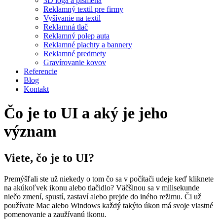
3D logá a písmená
Reklamný textil pre firmy
Vyšívanie na textil
Reklamná tlač
Reklamný polep auta
Reklamné plachty a bannery
Reklamné predmety
Gravírovanie kovov
Referencie
Blog
Kontakt
Čo je to UI a aký je jeho
význam
Viete, čo je to UI?
Premýšľali ste už niekedy o tom čo sa v počítači udeje keď kliknete
na
akúkoľvek ikonu alebo tlačidlo?
Väčšinou sa v milisekunde
niečo zmení, spustí, zastaví alebo prejde do
iného režimu.
Či už
používate Mac alebo Windows každý
takýto úkon
má
svoje vlastné
pomenovanie a
zaužívanú ikonu
.