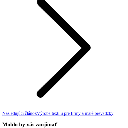
Next
Nasledujúci článok
Výroba textilu pre firmy a malé prevádzky
post:
Mohlo by vás zaujímať