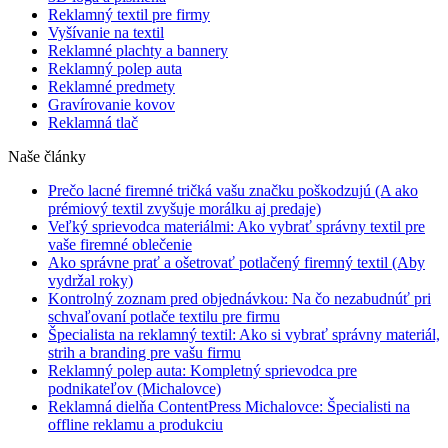
Reklamný textil pre firmy
Vyšívanie na textil
Reklamné plachty a bannery
Reklamný polep auta
Reklamné predmety
Gravírovanie kovov
Reklamná tlač
Naše články
Prečo lacné firemné tričká vašu značku poškodzujú (A ako
prémiový textil zvyšuje morálku aj predaje)
Veľký sprievodca materiálmi: Ako vybrať správny textil pre
vaše firemné oblečenie
Ako správne prať a ošetrovať potlačený firemný textil (Aby
vydržal roky)
Kontrolný zoznam pred objednávkou: Na čo nezabudnúť pri
schvaľovaní potlače textilu pre firmu
Špecialista na reklamný textil: Ako si vybrať správny materiál,
strih a branding pre vašu firmu
Reklamný polep auta: Kompletný sprievodca pre
podnikateľov (Michalovce)
Reklamná dielňa ContentPress Michalovce: Špecialisti na
offline reklamu a produkciu