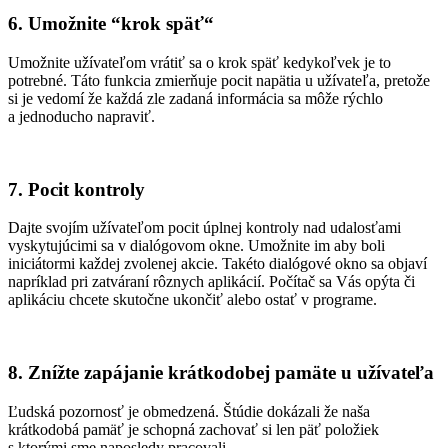
6. Umožnite “k
rok späť
“
Umožnite užívateľom vrátiť sa
o krok späť kedykoľvek je to
potrebné. Táto funkcia zmierňuje
pocit napätia u
užívateľa
,
pretože
si je vedomí že každá zle zadaná informácia sa môže rýchlo
a jednoducho napraviť.
7. Pocit kontroly
Dajte svojím užívateľom pocit úplnej kontroly nad udalosťami
vyskytujúcimi sa v dialógovom okne. Umožnite im aby boli
iniciátormi každej zvolenej akcie.
Takéto dialógové okno sa objaví
napríklad pri zatváraní rôznych aplikácií. Počítač sa Vás opýta či
aplikáciu chcete skutočne ukončiť alebo ostať v programe.
8. Z
nížte
zapájanie krátkodobej pamäte
u užívateľa
Ľudská pozornosť je obmedzená. Štúdie dokázali že naša
krátkodobá pamäť je schopná zachovať si len päť položiek
s ktorými sme naposledy pracovali
.