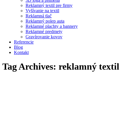
3D logá a písmená
Reklamný textil pre firmy
Vyšívanie na textil
Reklamná tlač
Reklamný polep auta
Reklamné plachty a bannery
Reklamné predmety
Gravírovanie kovov
Referencie
Blog
Kontakt
Tag Archives:
reklamný textil