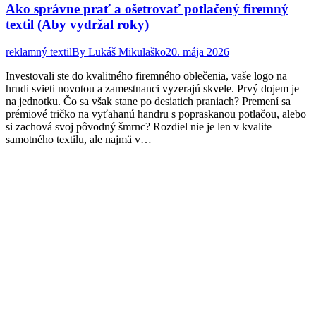
Ako správne prať a ošetrovať potlačený firemný
textil (Aby vydržal roky)
reklamný textil
By
Lukáš Mikulaško
20. mája 2026
Investovali ste do kvalitného firemného oblečenia, vaše logo na
hrudi svieti novotou a zamestnanci vyzerajú skvele. Prvý dojem je
na jednotku. Čo sa však stane po desiatich praniach? Premení sa
prémiové tričko na vyťahanú handru s popraskanou potlačou, alebo
si zachová svoj pôvodný šmrnc? Rozdiel nie je len v kvalite
samotného textilu, ale najmä v…