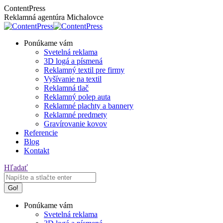
Skip
Facebook
Instagram
ContentPress
to
page
page
Reklamná agentúra Michalovce
content
opens
opens
in
in
Ponúkame vám
new
new
Svetelná reklama
window
window
3D logá a písmená
Reklamný textil pre firmy
Vyšívanie na textil
Reklamná tlač
Reklamný polep auta
Reklamné plachty a bannery
Reklamné predmety
Gravírovanie kovov
Referencie
Blog
Kontakt
Search:
Hľadať
Ponúkame vám
Svetelná reklama