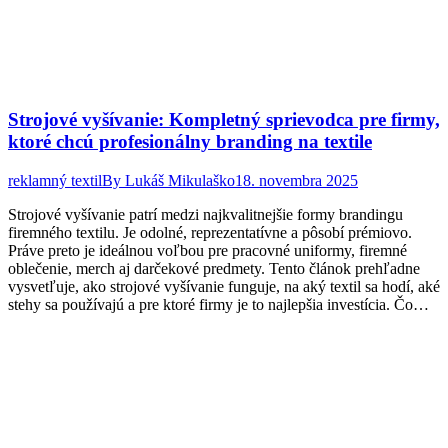
Strojové vyšívanie: Kompletný sprievodca pre firmy,
ktoré chcú profesionálny branding na textile
reklamný textil
By
Lukáš Mikulaško
18. novembra 2025
Strojové vyšívanie patrí medzi najkvalitnejšie formy brandingu
firemného textilu. Je odolné, reprezentatívne a pôsobí prémiovo.
Práve preto je ideálnou voľbou pre pracovné uniformy, firemné
oblečenie, merch aj darčekové predmety. Tento článok prehľadne
vysvetľuje, ako strojové vyšívanie funguje, na aký textil sa hodí, aké
stehy sa používajú a pre ktoré firmy je to najlepšia investícia. Čo…