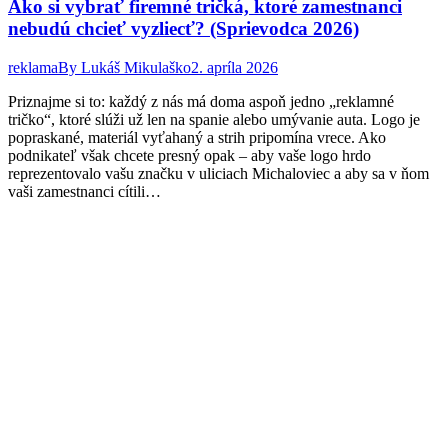
Ako si vybrať firemné tričká, ktoré zamestnanci
nebudú chcieť vyzliecť? (Sprievodca 2026)
reklama
By
Lukáš Mikulaško
2. apríla 2026
Priznajme si to: každý z nás má doma aspoň jedno „reklamné
tričko“, ktoré slúži už len na spanie alebo umývanie auta. Logo je
popraskané, materiál vyťahaný a strih pripomína vrece. Ako
podnikateľ však chcete presný opak – aby vaše logo hrdo
reprezentovalo vašu značku v uliciach Michaloviec a aby sa v ňom
vaši zamestnanci cítili…