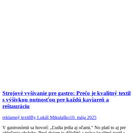
Strojové vyšívanie pre gastro: Prečo je kvalitný textil
s výšivkou nutnosťou pre každú kaviareň a
reštauráciu
reklamný textil
By
Lukáš Mikulaško
10. mája 2025
V gastronómii sa hovorí: „Ľudia jedia aj očami.“ No platí to aj pre
oblečenie obsluhy. Prvý dojem je dôležitý a práve kvalitný textil s