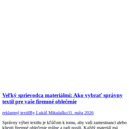
Veľký sprievodca materiálmi: Ako vybrať správny
textil pre vaše firemné oblečenie
reklamný textil
By
Lukáš Mikulaško
31. mája 2026
Správny výber textilu je kľúčom k tomu, aby vaši zamestnanci alebo
klienti firemné oblečenie reálne a radi nosili. Každý materiál má