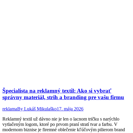
Špecialista na reklamný textil: Ako si vybrať
správny materiál, strih a branding pre vašu firmu
reklama
By
Lukáš Mikulaško
17. mája 2026
Reklamný textil už dávno nie je len o lacnom tričku s narýchlo
vytlačeným logom, ktoré po prvom praní stratí tvar a farbu. V
modernom biznise je firemné oblečenie kľúčovým pilierom brand