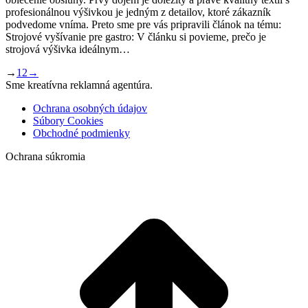
profesionálnou výšivkou je jedným z detailov, ktoré zákazník
podvedome vníma. Preto sme pre vás pripravili článok na tému:
Strojové vyšívanie pre gastro: V článku si povieme, prečo je
strojová výšivka ideálnym…
→
1
2
→
Sme kreatívna reklamná agentúra.
Ochrana osobných údajov
Súbory Cookies
Obchodné podmienky
Ochrana súkromia
t
T