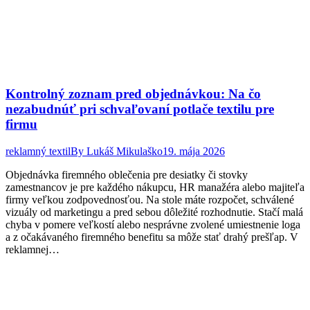
Kontrolný zoznam pred objednávkou: Na čo
nezabudnúť pri schvaľovaní potlače textilu pre
firmu
reklamný textil
By
Lukáš Mikulaško
19. mája 2026
Objednávka firemného oblečenia pre desiatky či stovky
zamestnancov je pre každého nákupcu, HR manažéra alebo majiteľa
firmy veľkou zodpovednosťou. Na stole máte rozpočet, schválené
vizuály od marketingu a pred sebou dôležité rozhodnutie. Stačí malá
chyba v pomere veľkostí alebo nesprávne zvolené umiestnenie loga
a z očakávaného firemného benefitu sa môže stať drahý prešľap. V
reklamnej…