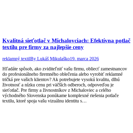
Kvalitná sieťotlač v Michalovciach: Efektívna potlač
textilu pre firmy za najlepšie ceny
reklamný textil
By
Lukáš Mikulaško
19. marca 2026
Hľadáte spôsob, ako zviditeľniť vašu firmu, obliecť zamestnancov
do profesionálneho firemného oblečenia alebo vyrobiť reklamné
tričká pre vašich klientov? Ak potrebujete vysokú kvalitu, dlhú
životnosť a nízku cenu pri väčších odberoch, odpoveďou je
sieťotlač. Pre firmy a živnostníkov z Michaloviec a celého
východného Slovenska ponúkame komplexné riešenia potlače
textilu, ktoré spoja vašu vizuálnu identitu s…