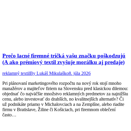
Prečo lacné firemné tričká vašu značku poškodzujú
(A ako prémiový textil zvyšuje morálku aj predaje)
reklamný textil
By
Lukáš Mikulaško
8. júla 2026
Pri plánovaní marketingového rozpočtu na nový rok stojí mnoho
manažérov a majiteľov firiem na Slovensku pred klasickou dilemou:
objednať čo najväčšie množstvo reklamných predmetov za najnižšiu
cenu, alebo investovať do drahších, no kvalitnejších alternatív? Či
už podnikáte priamo v Michalovciach a na Zemplíne, alebo riadite
firmu v Bratislave, Žiline či Košiciach, pri firemnom oblečení
často…