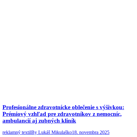
Profesionálne zdravotnícke oblečenie s výšivkou:
Prémiový vzhľad pre zdravotníkov z nemocníc,
ambulancií aj zubných kliník
reklamný textil
By
Lukáš Mikulaško
18. novembra 2025